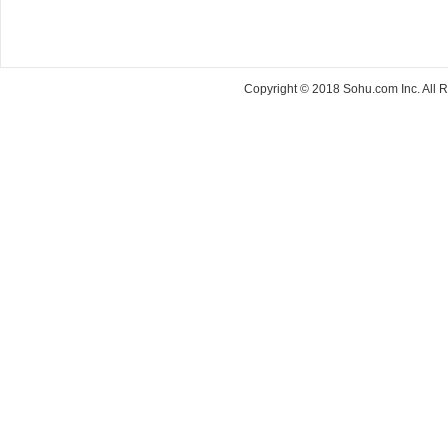
Copyright © 2018 Sohu.com Inc. Al