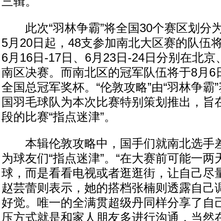
三辑。
此次“羽林争霸”将全国30个赛区划分
5月20日起，48支参加南北大区赛的队伍
6月16日-17日、6月23日-24日分别在
南区决赛。而南北区的冠军队伍将于8月6日
全国总冠军奖杯。“伦敦攻略”由“羽林争霸
国羽毛球队为本次比赛特别策划推出，旨
段的比赛“指点迷津”。
本辑伦敦攻略中，国手们就南北选手差
为球友们“指点迷津”。“在大赛前可能一两
球，而是看看电视或者逛逛街，让自己尽量
赵芸蕾则表示，她的搭档张楠则透露自己
好觉。唯一的全满贯超级丹同样分享了自己
压方式就是和家人朋友多进行沟通，当然