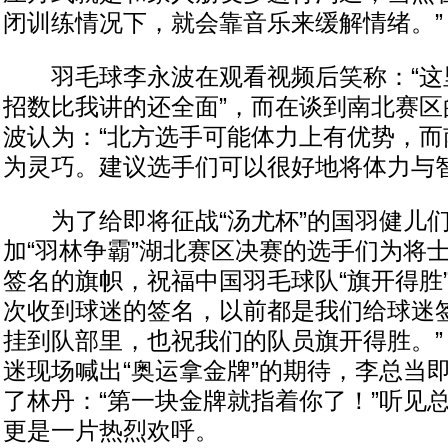
闭训练情况下，就会靠音乐来缓解情绪。”
羽毛球李永波在观看视频后笑称：“这
招数比我讲的还全面”，而在谈到南北赛区
波认为：“北方选手可能体力上有优势，而
为灵巧。建议选手们可以很好地将体力与智
为了给即将征战“汤尤杯”的国羽健儿们
加“羽林争霸”湖北赛区决赛的选手们为将
签名的旗帜，祝福中国羽毛球队“旗开得胜
次收到球迷的签名，以前都是我们给球迷
挂到队部里，也祝我们的队员旗开得胜。”
迷现场喊出“奥运拿金牌”的期待，李总当即
了林丹：“第一块金牌就指着你了！”听见
更是一片热烈欢呼。