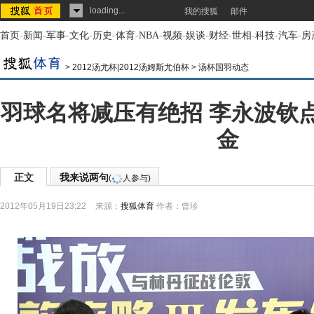
loading...
我的搜狐
邮件
首页
-
新闻
-
军事
-
文化
-
历史
-
体育
-
NBA
-
视频
-
娱谈
-
财经
-
世相
-
科技
-
汽车
-
房
>
2012汤尤杯|2012汤姆斯尤伯杯
>
汤杯国羽动态
羽球名将减压有绝招 李永波钦
金
正文
我来说两句
(
人参与)
2012年05月19日23:22
来源：
搜狐体育
作者：曾珍