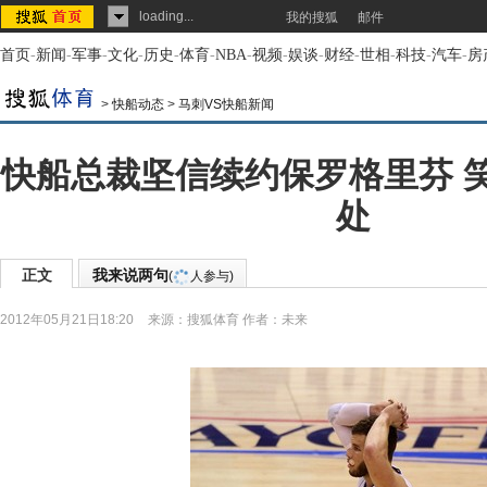
loading...
我的搜狐
邮件
首页
-
新闻
-
军事
-
文化
-
历史
-
体育
-
NBA
-
视频
-
娱谈
-
财经
-
世相
-
科技
-
汽车
-
房
>
快船动态
>
马刺VS快船新闻
快船总裁坚信续约保罗格里芬 
处
正文
我来说两句
(
人参与)
2012年05月21日18:20
来源：
搜狐体育
作者：未来