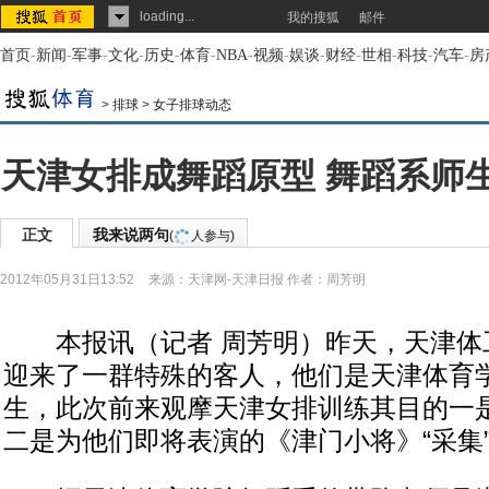
loading...
我的搜狐
邮件
首页
-
新闻
-
军事
-
文化
-
历史
-
体育
-
NBA
-
视频
-
娱谈
-
财经
-
世相
-
科技
-
汽车
-
房
>
排球
>
女子排球动态
天津女排成舞蹈原型 舞蹈系师
正文
我来说两句
(
人参与)
2012年05月31日13:52
来源：
天津网-天津日报
作者：周芳明
本报讯（记者 周芳明）昨天，天津体
迎来了一群特殊的客人，他们是天津体育
生，此次前来观摩天津女排训练其目的一
二是为他们即将表演的《津门小将》“采集