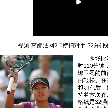
视频-李娜法网2-0横扫对手 52分
两场比赛
时110分
娜卫冕的前
的轻松。在
和加孔后，
持着六次参
格线是32