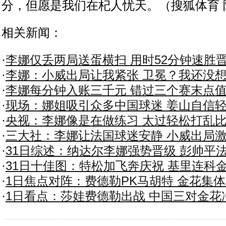
分，但愿是我们在杞人忧天。（搜狐体育 
相关新闻：
·
李娜仅丢两局送蛋横扫 用时52分钟速胜晋
·
李娜：小威出局让我紧张 卫冕？我还没
·
李娜每分钟入账三千元 错过三个赛末点
·
现场：娜姐吸引众多中国球迷 姜山自信
·
央视：李娜像是在做练习 太过轻松打乱
·
三大社：李娜让法国球迷安静 小威出局
·
31日综述：纳达尔李娜强势晋级 彭帅平
·
31日十佳图：特松加飞奔庆祝 基里连科
·
1日焦点对阵：费德勒PK马胡特 金花集
·
1日看点：莎娃费德勒出战 中国三对金花冲