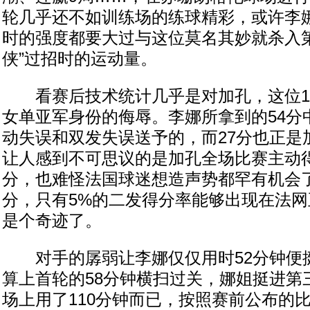
轮几乎还不如训练场的练球精彩，或许李
时的强度都要大过与这位莫名其妙就杀入第
侠”过招时的运动量。
看赛后技术统计几乎是对加孔，这位19
女单亚军身份的侮辱。李娜所拿到的54分
动失误和双发失误送予的，而27分也正是
让人感到不可思议的是加孔全场比赛主动
分，也难怪法国球迷想造声势都罕有机会了
分，只有5%的二发得分率能够出现在法
是个奇迹了。
对手的孱弱让李娜仅仅用时52分钟便挺
算上首轮的58分钟横扫过关，娜姐挺进第
场上用了110分钟而已，按照赛前公布的