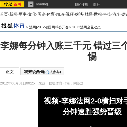
loading...
我的搜狐
邮件
首页
-
新闻
-
军事
-
文化
-
历史
-
体育
-
NBA
-
视频
-
娱谈
-
财经
-
世相
-
科技
-
汽车
-
房
>
法网|2012法国网球公开赛
>
2012法网金花动态
李娜每分钟入账三千元 错过三
惕
正文
我来说两句
(
人参与)
2012年06月01日00:25
来源：
搜狐体育
作者：陶朗加
视频-李娜法网2-0横扫对手
分钟速胜强势晋级