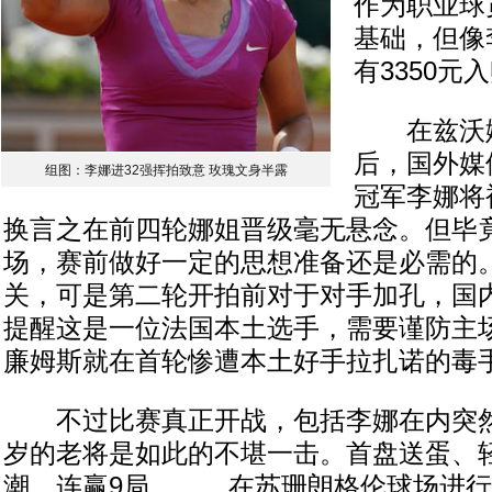
作为职业球
基础，但像
有3350元
在兹沃娜
后，国外媒
组图：李娜进32强挥拍致意 玫瑰文身半露
冠军李娜将
换言之在前四轮娜姐晋级毫无悬念。但毕
场，赛前做好一定的思想准备还是必需的
关，可是第二轮开拍前对于对手加孔，国
提醒这是一位法国本土选手，需要谨防主
廉姆斯就在首轮惨遭本土好手拉扎诺的毒
不过比赛真正开战，包括李娜在内突然
岁的老将是如此的不堪一击。首盘送蛋、轻
潮、连赢9局……，在苏珊朗格伦球场进