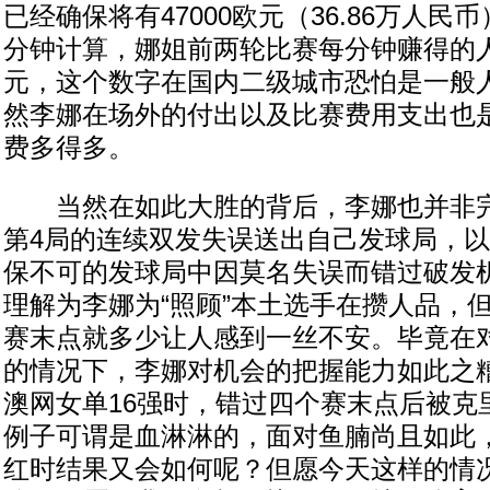
已经确保将有47000欧元（36.86万人
分钟计算，娜姐前两轮比赛每分钟赚得的人
元，这个数字在国内二级城市恐怕是一般
然李娜在场外的付出以及比赛费用支出也
费多得多。
当然在如此大胜的背后，李娜也并非完
第4局的连续双发失误送出自己发球局，以
保不可的发球局中因莫名失误而错过破发
理解为李娜为“照顾”本土选手在攒人品，
赛末点就多少让人感到一丝不安。毕竟在
的情况下，李娜对机会的把握能力如此之
澳网女单16强时，错过四个赛末点后被克
例子可谓是血淋淋的，面对鱼腩尚且如此
红时结果又会如何呢？但愿今天这样的情