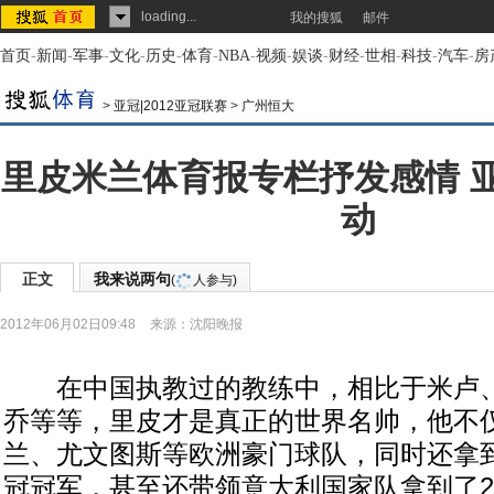
loading...
我的搜狐
邮件
首页
-
新闻
-
军事
-
文化
-
历史
-
体育
-
NBA
-
视频
-
娱谈
-
财经
-
世相
-
科技
-
汽车
-
房
>
亚冠|2012亚冠联赛
>
广州恒大
里皮米兰体育报专栏抒发感情 
动
正文
我来说两句
(
人参与)
2012年06月02日09:48
来源：
沈阳晚报
在中国执教过的教练中，相比于米卢、
乔等等，里皮才是真正的世界名帅，他不
兰、尤文图斯等欧洲豪门球队，同时还拿
冠冠军，甚至还带领意大利国家队拿到了2