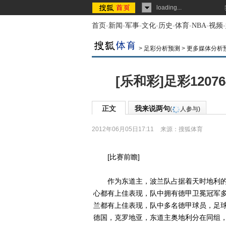
loading...
首页
-
新闻
-
军事
-
文化
-
历史
-
体育
-
NBA
-
视频
-
>
足彩分析预测
>
更多媒体分析
[乐和彩]足彩12
正文
我来说两句
(
人参与)
2012年06月05日17:11
来源：
搜狐体育
[比赛前瞻]
作为东道主，波兰队占据着天时地利的优
心都有上佳表现，队中拥有德甲卫冕冠军多
兰都有上佳表现，队中多名德甲球员，足
德国，克罗地亚，东道主奥地利分在同组