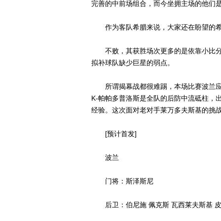
完善的中前场组合，而今坐拥主场的他们
作为客队希腊来说，大家还在盼望的希
不败，其获胜场次更多的是依靠小比分
拟补球队缺少巨星的弱点。
所谓揭幕战都很难踢，本场比赛波兰应
K-帕帕多普洛斯是全队的后防中流砥柱，出
经验。这次面对老对手莱万多夫斯基的挑
[预计首发]
波兰
门将：斯泽斯尼
后卫：伯尼施 佩克斯 瓦西莱夫斯基 