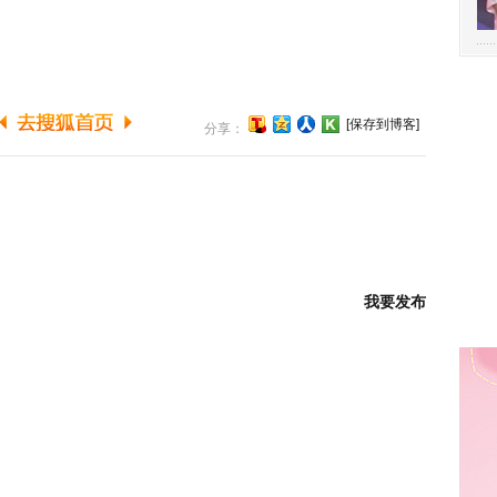
[保存到博客]
分享：
我要发布