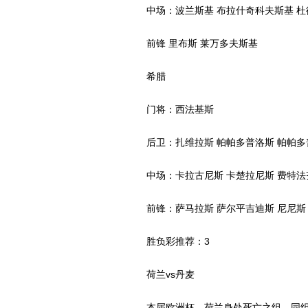
中场：波兰斯基 布拉什奇科夫斯基 杜
前锋 里布斯 莱万多夫斯基
希腊
门将：西法基斯
后卫：扎维拉斯 帕帕多普洛斯 帕帕多
中场：卡拉古尼斯 卡楚拉尼斯 费特法
前锋：萨马拉斯 萨尔平吉迪斯 尼尼斯
胜负彩推荐：3
荷兰vs丹麦
本届欧洲杯，荷兰身处死亡之组，同组