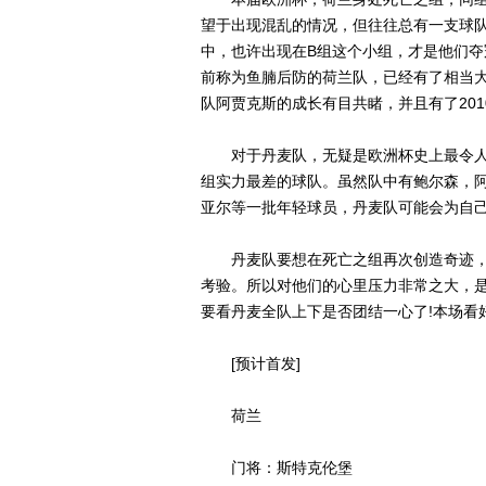
望于出现混乱的情况，但往往总有一支球
中，也许出现在B组这个小组，才是他们
前称为鱼腩后防的荷兰队，已经有了相当大的
队阿贾克斯的成长有目共睹，并且有了20
对于丹麦队，无疑是欧洲杯史上最令人感
组实力最差的球队。虽然队中有鲍尔森，
亚尔等一批年轻球员，丹麦队可能会为自
丹麦队要想在死亡之组再次创造奇迹，
考验。所以对他们的心里压力非常之大，是
要看丹麦全队上下是否团结一心了!本场看
[预计首发]
荷兰
门将：斯特克伦堡