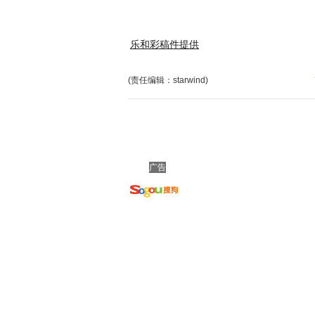
乐和彩稿件提供
(责任编辑：starwind)
广告