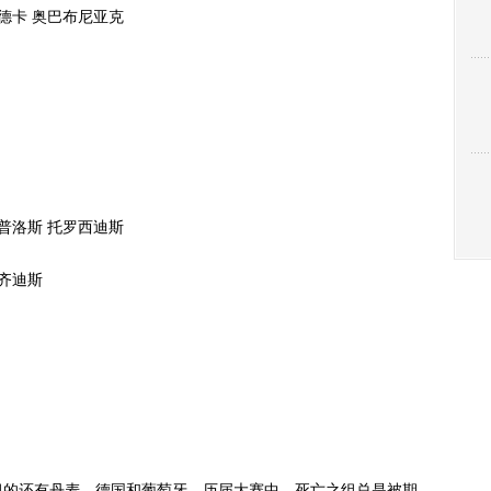
德卡 奥巴布尼亚克
普洛斯 托罗西迪斯
齐迪斯
的还有丹麦、德国和葡萄牙。历届大赛中，死亡之组总是被期