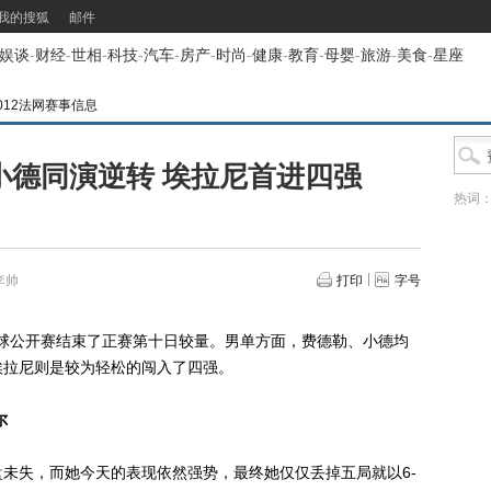
我的搜狐
邮件
娱谈
-
财经
-
世相
-
科技
-
汽车
-
房产
-
时尚
-
健康
-
教育
-
母婴
-
旅游
-
美食
-
星座
012法网赛事信息
小德同演逆转 埃拉尼首进四强
热词
李帅
打印
字号
球公开赛结束了正赛第十日较量。男单方面，费德勒、小德均
埃拉尼则是较为轻松的闯入了四强。
尔
失，而她今天的表现依然强势，最终她仅仅丢掉五局就以6-