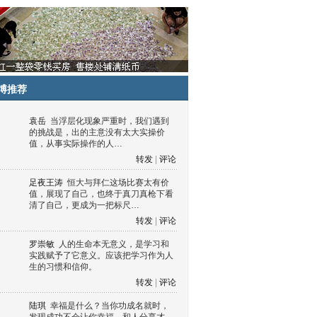
博推荐
袁岳
当浮层化现象严重时，我们遇到
的挑战是，出的主意没有太大实操价
值，从事实际操作的人…
转发
|
评论
足夜王涛
恒大与拜仁这场比赛太有价
值，展现了自己，也终于真刀真枪下看
清了自己，更成为一把标尺…
转发
|
评论
罗崇敏
人的生命本无意义，是学习和
实践赋予了它意义。应该把学习作为人
生的习惯和信仰。
转发
|
评论
陆琪
幸福是什么？当你功成名就时，