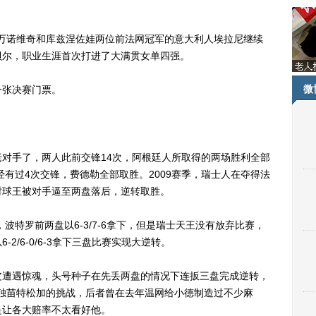
万诺维奇和库兹涅佐娃两位前法网冠军的意大利人埃拉尼继续
子科贝尔，职业生涯首次打进了大满贯女单四强。
微
张决赛门票。
手了，两人此前交锋14次，阿根廷人所取得的两场胜利全部
经有过4次交锋，费德勒全部取胜。2009赛季，瑞士人在夺得法
时球王被对手逼至两盘落后，逆转取胜。
特罗前两盘以6-3/7-6拿下，但是瑞士天王没有放弃比赛，
2/6-0/6-3拿下三盘比赛实现大逆转。
遭遇惊魂，头号种子在先丢两盘的情况下连扳三盘完成逆转，
强独苗特松加的挑战，后者曾在去年温网给小德制造过不少麻
是让各大赔率不太看好他。