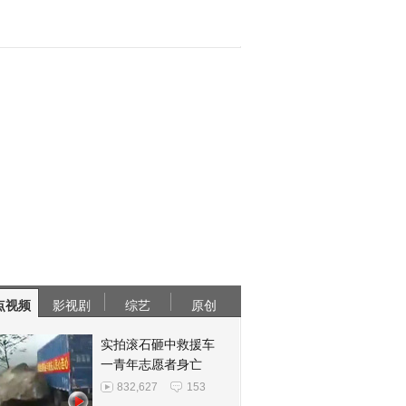
点视频
影视剧
综艺
原创
实拍滚石砸中救援车
一青年志愿者身亡
832,627
153