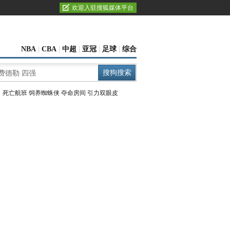
欢迎入驻搜狐媒体平台
NBA
|
CBA
|
中超
|
亚冠
|
足球
|
综合
：
死亡航班
饲养蜘蛛侠
夺命房间
引力双眼皮