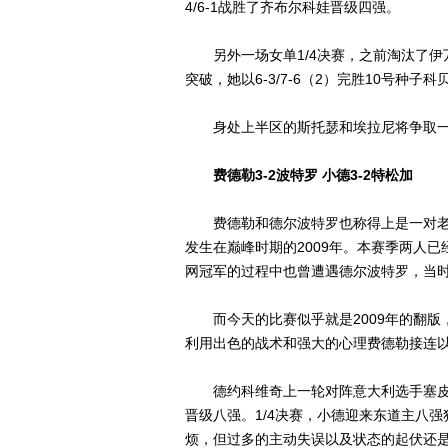
4/6-1战胜了齐布尔科娃晋级四强。
另外一场女单1/4决赛，之前淘汰了伊
突破，她以6-3/7-6（2）完胜10号种
身处上半区的斯托瑟和埃拉尼将争取一
费德勒3-2波特罗 小德3-2特松加
费德勒和德尔波特罗也称得上是一对老对
发生在巅峰时期的2009年。本赛季两人已
网冠军的过程中也曾遭遇德尔波特罗，当
而今天的比赛似乎就是2009年的翻版，波
利用出色的战术和强大的心理费德勒接连以6-
德约科维奇上一轮对阵意大利选手塞皮
晋级八强。1/4决赛，小德迎来东道主八
烦，但过多的主动失误以及状态的起伏还