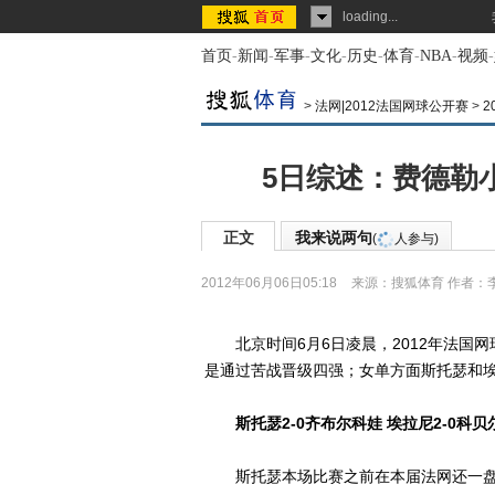
loading...
首页
-
新闻
-
军事
-
文化
-
历史
-
体育
-
NBA
-
视频
-
>
法网|2012法国网球公开赛
>
2
5日综述：费德勒
正文
我来说两句
(
人参与)
2012年06月06日05:18
来源：
搜狐体育
作者：
北京时间6月6日凌晨，2012年法国网
是通过苦战晋级四强；女单方面斯托瑟和
斯托瑟2-0齐布尔科娃 埃拉尼2-0科贝
斯托瑟本场比赛之前在本届法网还一盘未