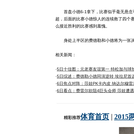
首盘小德6-1拿下，比赛似乎毫无悬念可
超，后面的比赛小德惊人的连续救了四个
么接近胜利的比赛感到羞愧。
身处上半区的费德勒和小德将为一张决
相关新闻：
·
5日十佳图：元老赛友谊第一 特松加与球
·
5日综述：费德勒小德同演逆转 埃拉尼首
·
6日焦点对阵：莎娃PK卡内皮 纳达尔穆雷
·
6日看点：费雷尔欲阻4巨头会师 莎娃遭