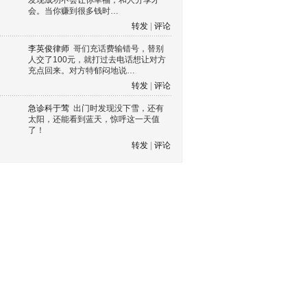
发现成功不会让你幸福，和人分享才
会。当你赚到很多钱时…
转发
|
评论
李英俊律师
哥们充话费输错号，替别
人交了100元，就打过去电话想让对方
充点回来。对方特郁闷地说…
转发
|
评论
急诊科于莺
出门时发现没下雪，还有
太阳，还能看到蓝天，惊呼这一天值
了！
转发
|
评论