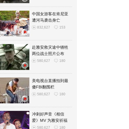
中国女游客在肯尼亚
遭河马袭击身亡
832,627
153
赴雅安救灾途中牺牲
两位战士照片公布
580,627
180
美电视台直播拍到最
傻FBI翻围栏
580,627
180
冲刺好声音《相信
爱》MV 为雅安祈福
580,627
180