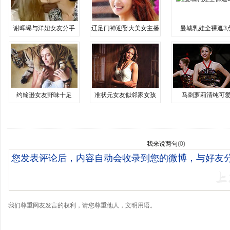
谢晖曝与洋妞女友分手
辽足门神迎娶大美女主播
曼城乳娃全裸遮3
约翰逊女友野味十足
准状元女友似邻家女孩
马刺萝莉清纯可
我来说两句
(
0
)
我们尊重网友发言的权利，请您尊重他人，文明用语。