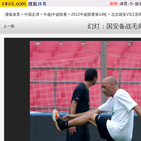
新闻
-
体育
-
S
-
娱
搜狐体育
>
中国足球
>
中超|中超联赛
>
2012中超联赛第14轮
>
北京国安VS江苏
幻灯：国安备战毛
上一组