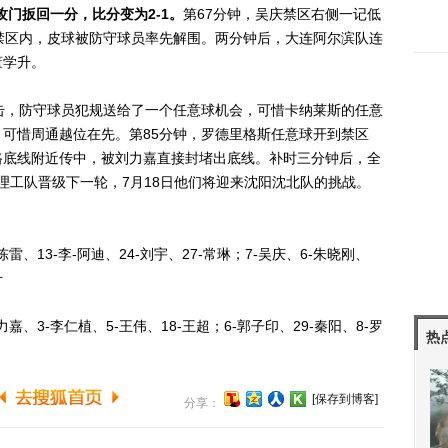
门扳回一分，比分变为2-1。
第67分钟，吴庆禁区右侧一记低
禁区内，皮球被防守球员率先解围。两分钟后，大连阿尔滨队连
董学升。
，防守球员犯规送给了一个任意球机会，可惜卡纳莱斯的任意
可惜周通越位在先。第85分钟，罗德里格斯任意球开到禁区
路底线附近传中，被刘力嘉直接封堵出底线。补时三分钟后，全
北理工队晋级下一轮，7月18日他们将迎来沈阳沈北队的挑战。
13-李-阿迪、24-刘宇、27-常琳；7-吴庆、6-朱晓刚、
升
、3-李仁植、5-王伟、18-王超；6-郭子印、29-秦阳、8-罗
热
[保存到博客]
分享：