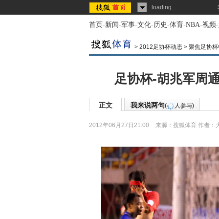
loading...
首页
-
新闻
-
军事
-
文化
-
历史
-
体育
-
NBA
-
视频
-
>
2012足协杯动态
>
聚焦足协杯
足协杯-胡兆军周通
正文
我来说两句
(
人参与)
2012年06月27日21:00
来源：
搜狐体育
作者：