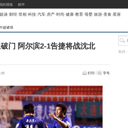
我的搜狐
邮件
娱谈
-
财经
-
世相
-
科技
-
汽车
-
房产
-
时尚
-
健康
-
教育
-
母婴
-
旅游
-
美食
-
星座
中超诸强
破门 阿尔滨2-1告捷将战沈北
热词
大树
打印
字号