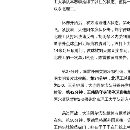
工大学队本赛季延续了以往的状态。值得
双杀北理工。
比赛开始后，双方迅速进入状态。第4分
飞。紧接着，大连阿尔滨队反击，刘宇传
北理工队打出快速反击，胡明禁区内受到陈
董学升点球点附近顺势右脚射门，没打上力
14米处后顶射门，皮球被刘天鑫直接拿到
北理工的一次单刀机会，陈雷被黄牌警告
第27分钟，陈雷外围突施冷箭打偏。第
图太明显皮球被断。
第34分钟，北理工球
为1-0。
三分钟后，大连阿尔滨队获得任意
横梁。
第42分钟，王伟防守失误停球直接
阿尔滨队暂时2-0领先北京理工大学队进
易边再战，大连阿尔滨队继续占据着绝对
在先。第50分钟，罗德里格斯外围直接一
王伟头球险些破门，好在于子千在门线上