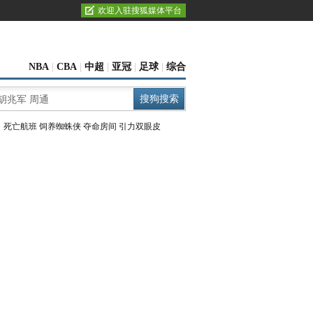
欢迎入驻搜狐媒体平台
NBA
|
CBA
|
中超
|
亚冠
|
足球
|
综合
：
死亡航班
饲养蜘蛛侠
夺命房间
引力双眼皮