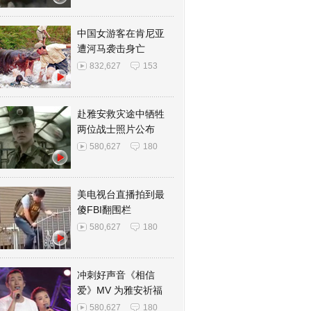
中国女游客在肯尼亚
遭河马袭击身亡
832,627
153
赴雅安救灾途中牺牲
两位战士照片公布
580,627
180
美电视台直播拍到最
傻FBI翻围栏
580,627
180
冲刺好声音《相信
爱》MV 为雅安祈福
580,627
180