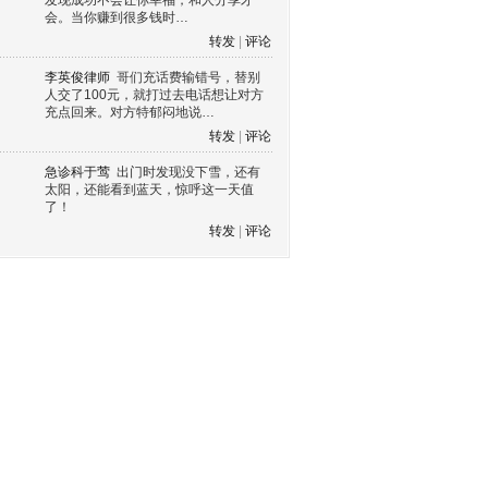
发现成功不会让你幸福，和人分享才
会。当你赚到很多钱时…
转发
|
评论
李英俊律师
哥们充话费输错号，替别
人交了100元，就打过去电话想让对方
充点回来。对方特郁闷地说…
转发
|
评论
急诊科于莺
出门时发现没下雪，还有
太阳，还能看到蓝天，惊呼这一天值
了！
转发
|
评论