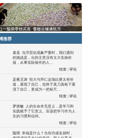
博推荐
袁岳
当浮层化现象严重时，我们遇到
的挑战是，出的主意没有太大实操价
值，从事实际操作的人…
转发
|
评论
足夜王涛
恒大与拜仁这场比赛太有价
值，展现了自己，也终于真刀真枪下看
清了自己，更成为一把标尺…
转发
|
评论
罗崇敏
人的生命本无意义，是学习和
实践赋予了它意义。应该把学习作为人
生的习惯和信仰。
转发
|
评论
陆琪
幸福是什么？当你功成名就时，