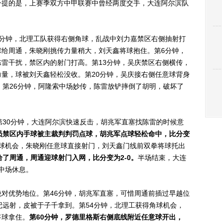
一提的是，上赛季双方中甲联赛中曾经两度交手，大连阿尔滨队
钟，北理工队获得右侧角球，乱战中刘力嘉禁区右侧抽射打
球给周通，朱晓刚挑传力量稍大，刘天鑫将球抱住。第6分钟，
雷干扰，禁区内的射门打高。第13分钟，吴庆禁区右侧横传，
量，球被刘天鑫轻松没收。第20分钟，吴庆接右侧任意球背身
。第26分钟，阿隆索中场妙传，陈雷放铲摔倒了胡明，破坏了
。
30分钟，大连阿尔滨快速反击，胡兆军直塞找陈雷的时候意
员禁区内手球被主裁判判罚点球，胡兆军点球轻松命中，比分变
球机会，朱晓刚任意球直接射门，刘天鑫门线前双拳将球托出
给了周通，周通迎球射门入网，比分变为2-0。
半场结束，大连
入中场休息。
优势地位。第46分钟，胡兆军直塞，可惜周通前插过早越位
记远射，皮被于子千拿到。第54分钟，北理工获得角球机会，
将球拿住。
第60分钟，罗德里格斯右侧底线附近任意球开出，