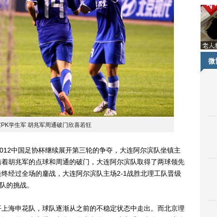
微
PK学生军 胡兆军周通破门欣喜若狂
2012中国足协杯继续展开第三轮的争夺，大连阿尔滨队坐镇主
借着胡兆军的点球和周通的破门，大连阿尔滨队取得了两球领先
终经过全场的鏖战，大连阿尔滨队主场2-1战胜北理工队晋级
北队的挑战。
上海申花队，球队逐渐从之前的不稳定状态中走出。而北京理