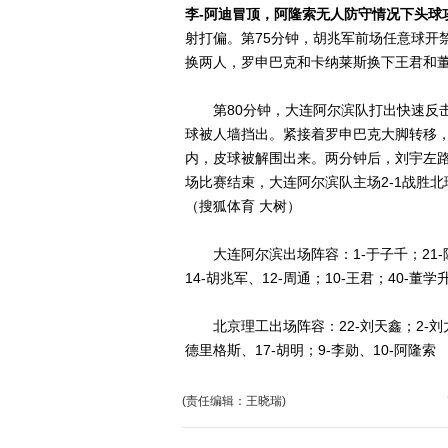
李-阿迪冒顶，阿隆索无人防守情况下头球攻
射打偏。第75分钟，胡兆军前场任意球开
换两人，罗申巴克和卡纳莱斯换下王君和
第80分钟，大连阿尔滨队打出快速反击
球被人墙挡出。紧接着罗申巴克大脚转移，
内，皮球被解围出来。两分钟后，刘宇左
场比赛结束，大连阿尔滨队主场2-1战胜
（搜狐体育 大树）
大连阿尔滨出场阵容：1-于子千；21-陈雷、
14-胡兆军、12-周通；10-王君；40-董学
北京理工出场阵容：22-刘天鑫；2-刘力嘉
德里格斯、17-胡明；9-李勋、10-阿隆索
(责任编辑：王晓瑞)