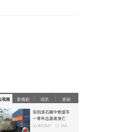
点视频
影视剧
综艺
原创
实拍滚石砸中救援车
一青年志愿者身亡
832,627
153