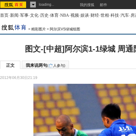
loading...
我的搜狐
邮件
首页
-
新闻
-
军事
-
文化
-
历史
-
体育
-
NBA
-
视频
-
娱谈
-
财经
-
世相
-
科技
-
汽车
-
房
>
精彩图片
>
阿尔滨VS绿城组图
图文-[中超]阿尔滨1-1绿城 周
正文
我来说两句
(
人参与)
2012年06月30日21:19