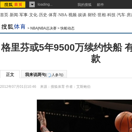
loading...
我的搜狐
邮件
首页
-
新闻
-
军事
-
文化
-
历史
-
体育
-
NBA
-
视频
-
娱谈
-
财经
-
世相
-
科技
-
汽车
-
房
>
NBA|NBA总决赛
>
快船动态
格里芬或5年9500万续约快船
款
正文
我来说两句
(
人参与)
2012年07月01日10:46
来源：
搜狐体育
作者：艾斯鲍伯