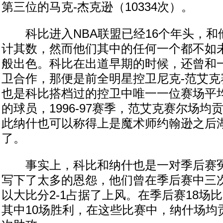
第三位的马克-杰克逊（10334次）。
科比进入NBA联盟已经16个年头，和
计其数，然而他们其中的任何一个都不如
般出色。科比在出道早期的时候，还曾和
卫合作，那便是前全明星控卫尼克-范艾克
也是科比搭档过的控卫中唯一一位赛场平
的球员，1996-97赛季，范艾克赛尔场均贡
此纳什也可以称得上是魔术师约翰逊之后
了。
事实上，科比和纳什也是一对季后赛冤
写下了太多的恩怨，他们曾在季后赛中三
以大比分2-1占据了上风。在季后赛18场
其中10场胜利，在这些比赛中，纳什场均贡献了