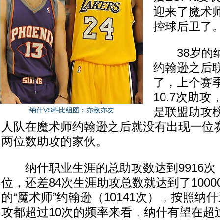
迎来了魔术
控球后卫了
38岁的纳
约翰逊之后
了，上个赛
10.7次助
是联盟助攻
纳什VS科比组图：亦敌亦友
人队在魔术师约翰逊之后就没有出现一位
两位数助攻的家伙。
纳什职业生涯的总助攻数达到9916次
位，还差84次生涯助攻总数就达到了100
的“魔术师”约翰逊（10141次），按照纳
攻都超过10次的频率来看，纳什有望在超