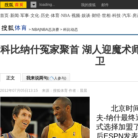
loading...
我的搜狐
邮件
首页
-
新闻
-
军事
-
文化
-
历史
-
体育
-
NBA
-
视频
-
娱谈
-
财经
-
世相
-
科技
-
汽车
-
房
>
NBA|NBA总决赛
>
科比动态
科比纳什冤家聚首 湖人迎魔术
卫
正文
我来说两句
(
人参与)
2012年07月05日13:15
来源：
搜狐体育
作者：晨晨
北京时间7
夫-纳什最
式选择加盟
后ESPN发