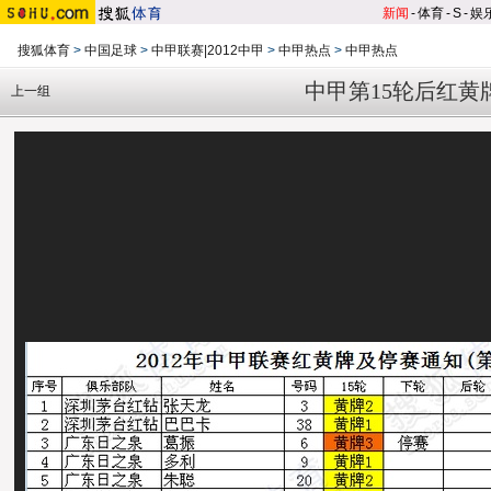
新闻
-
体育
-
S
-
娱
搜狐体育
>
中国足球
>
中甲联赛|2012中甲
>
中甲热点
>
中甲热点
中甲第15轮后红黄
上一组