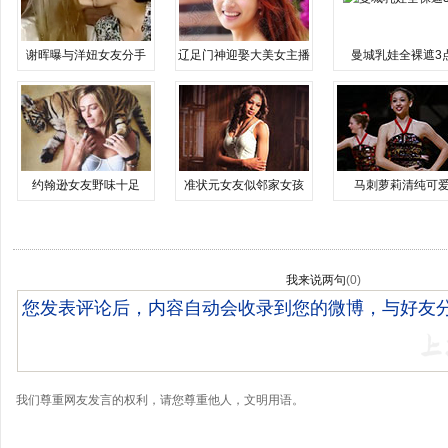
谢晖曝与洋妞女友分手
辽足门神迎娶大美女主播
曼城乳娃全裸遮3
约翰逊女友野味十足
准状元女友似邻家女孩
马刺萝莉清纯可
我来说两句
(
0
)
我们尊重网友发言的权利，请您尊重他人，文明用语。