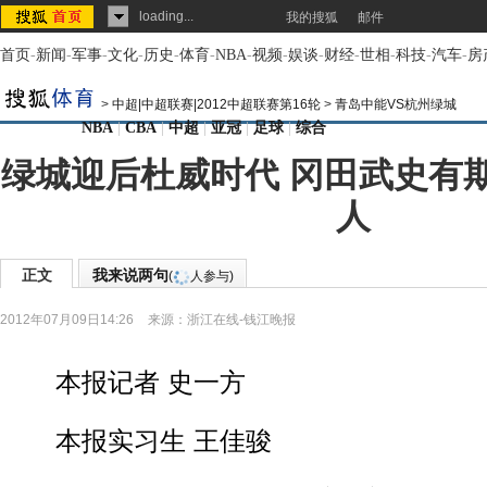
loading...
我的搜狐
邮件
首页
-
新闻
-
军事
-
文化
-
历史
-
体育
-
NBA
-
视频
-
娱谈
-
财经
-
世相
-
科技
-
汽车
-
房
>
中超|中超联赛|2012中超联赛第16轮
>
青岛中能VS杭州绿城
NBA
|
CBA
|
中超
|
亚冠
|
足球
|
综合
绿城迎后杜威时代 冈田武史有
人
正文
我来说两句
(
人参与)
2012年07月09日14:26
来源：
浙江在线-钱江晚报
本报记者 史一方
本报实习生 王佳骏