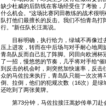
缺少杜威的后防线在客场经受住了考验，
什么机会。“这场比赛冈田教练的战术很明
队打他们最擅长的反击。我们不怕青岛打
行。”新任队长汪嵩说。
目标明确，执行给力，绿城不再像过去
压上进攻，转而在中后场与对手耐心地周
青岛队反而自己乱了阵脚。冈田向欧洲杯
了一招，慢悠悠的节奏，几乎将对手给“催
到反击的机会时，则突然加快速率，反击
众的马佐拉来执行，青岛队只能一次次将
倒、拉倒，他们的犯规次数（16次）是绿
还吃到了两张黄牌。
第73分钟，马佐拉接汪嵩妙传单刀赴