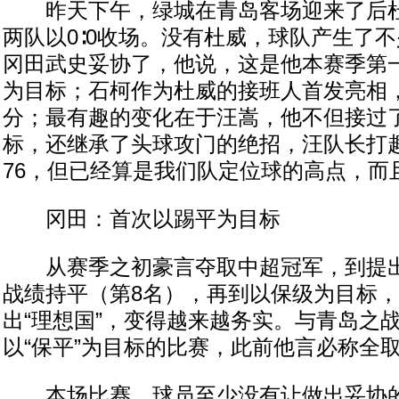
昨天下午，绿城在青岛客场迎来了后杜
两队以0∶0收场。没有杜威，球队产生了
冈田武史妥协了，他说，这是他本赛季第
为目标；石柯作为杜威的接班人首发亮相
分；最有趣的变化在于汪嵩，他不但接过
标，还继承了头球攻门的绝招，汪队长打趣
76，但已经算是我们队定位球的高点，而
冈田：首次以踢平为目标
从赛季之初豪言夺取中超冠军，到提出
战绩持平（第8名），再到以保级为目标
出“理想国”，变得越来越务实。与青岛之
以“保平”为目标的比赛，此前他言必称全
本场比赛，球员至少没有让做出妥协的