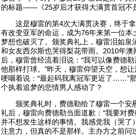
的标题——《25岁后才获得大满贯首冠不
这是穆雷的第4次大满贯决赛，终于拿
有改变亚军的命运，成为76年来第一位本
梦想也破灭了。颁奖典礼上，穆雷泪如泉
和女友西尔斯也哭得梨花带雨。2010年
后，穆雷曾经流着泪说：“我可以像费德勒
他那样打球。”昨天，穆雷仰望天空，想让
哽咽着说：“最起码我离冠军更近了……”
个执着追梦的悲情男人感动了？
颁奖典礼时，费德勒给了穆雷一个安慰
礼后，穆雷向费德勒当面道歉：“我要对费
并不想发生这样的事情。我感觉我（哭了
注意力，但真的不是那样。主办方之前问