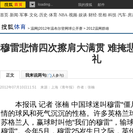
loading...
我的搜狐
邮件
首页
-
新闻
-
军事
-
文化
-
历史
-
体育
-
NBA
-
视频
-
娱谈
-
财经
-
世相
-
科技
-
汽车
-
房
>
温网|2012年温布尔登网球公开赛
>
2012温网群雄
穆雷悲情四次擦肩大满贯 难掩
礼
正文
我来说两句
(
人参与)
2012年07月10日11:51
来源：
上海《青年报》
作者：张楠
本报讯 记者 张楠 中国球迷叫穆雷“僵
情的球风和死气沉沉的性格。许多英格兰
苏格兰人，赢球时叫他“我们的穆雷”，输
穆雷”。今年5月，穆雷25岁生日之际，