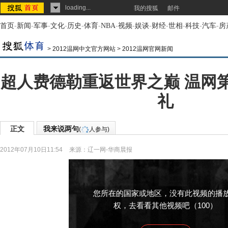
loading...
我的搜狐
邮件
首页
-
新闻
-
军事
-
文化
-
历史
-
体育
-
NBA
-
视频
-
娱谈
-
财经
-
世相
-
科技
-
汽车
-
房
>
2012温网中文官方网站
>
2012温网官网新闻
超人费德勒重返世界之巅 温网
礼
正文
我来说两句
(
人参与)
2012年07月10日11:54
来源：
辽一网-华商晨报
您所在的国家或地区，没有此视频的播
权，去看看其他视频吧（100）