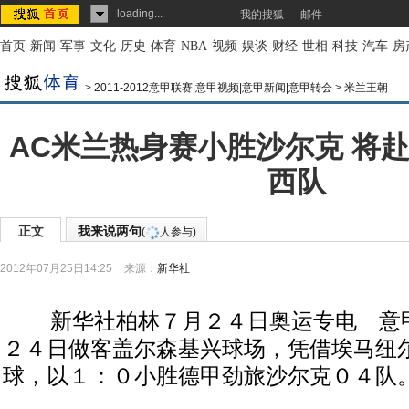
loading...
我的搜狐
邮件
首页
-
新闻
-
军事
-
文化
-
历史
-
体育
-
NBA
-
视频
-
娱谈
-
财经
-
世相
-
科技
-
汽车
-
房
>
2011-2012意甲联赛|意甲视频|意甲新闻|意甲转会
>
米兰王朝
AC米兰热身赛小胜沙尔克 将
西队
正文
我来说两句
(
人参与)
2012年07月25日14:25
来源：
新华社
新华社柏林７月２４日奥运专电 意甲
２４日做客盖尔森基兴球场，凭借埃马纽
球，以１：０小胜德甲劲旅沙尔克０４队