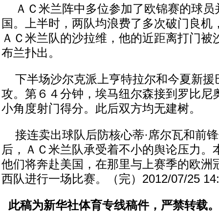
ＡＣ米兰阵中多位参加了欧锦赛的球员
国。上半时，两队均浪费了多次破门良机
ＡＣ米兰队的沙拉维，他的近距离打门被
布兰扑出。
下半场沙尔克派上亨特拉尔和今夏新援
攻。第６４分钟，埃马纽尔森接到罗比尼
小角度射门得分。此后双方均无建树。
接连卖出球队后防核心蒂·席尔瓦和前锋
后，ＡＣ米兰队承受着不小的舆论压力。
他们将奔赴美国，在那里与上赛季的欧洲
西队进行一场比赛。（完）2012/07/25 14:
此稿为新华社体育专线稿件，严禁转载