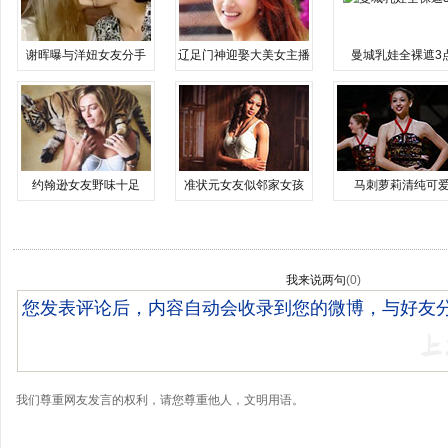
谢晖曝与洋妞女友分手
辽足门神迎娶大美女主播
曼城乳娃全裸遮3
约翰逊女友野味十足
准状元女友似邻家女孩
马刺萝莉清纯可
我来说两句
(
0
)
我们尊重网友发言的权利，请您尊重他人，文明用语。