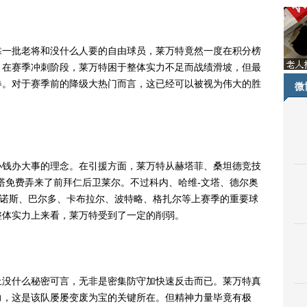
一批老将和没什么人要的自由球员，莱万特竟然一度在积分榜
。在赛季冲刺阶段，莱万特困于整体实力不足而战绩滑坡，但最
券。对于赛季前的降级大热门而言，这已经可以被视为伟大的胜
微
钱办大事的理念。在引援方面，莱万特从赫塔菲、桑坦德竞技
塔免费弄来了前拜仁后卫莱尔。不过科内、哈维-文塔、德尔奥
利诺斯、巴尔多、卡布拉尔、波特略、格扎尔等上赛季的重要球
整体实力上来看，莱万特受到了一定的削弱。
没什么秘密可言，无非是密集防守加快速反击而已。莱万特真
力，这是该队屡屡变废为宝的关键所在。但精神力量毕竟有极