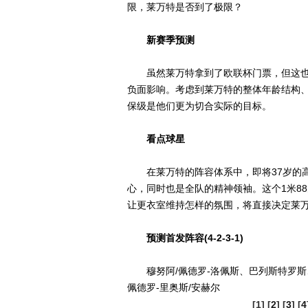
限，莱万特是否到了极限？
新赛季预测
虽然莱万特拿到了欧联杯门票，但这也
负面影响。考虑到莱万特的整体年龄结构
保级是他们更为切合实际的目标。
看点球星
在莱万特的阵容体系中，即将37岁的高
心，同时也是全队的精神领袖。这个1米8
让更衣室维持怎样的氛围，将直接决定莱
预测首发阵容(4-2-3-1)
穆努阿/佩德罗-洛佩斯、巴列斯特罗斯、
佩德罗-里奥斯/安赫尔
[1] [
2
] [
3
] [
4