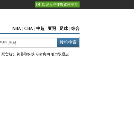
欢迎入驻搜狐媒体平台
NBA
|
CBA
|
中超
|
亚冠
|
足球
|
综合
：
死亡航班
饲养蜘蛛侠
夺命房间
引力双眼皮