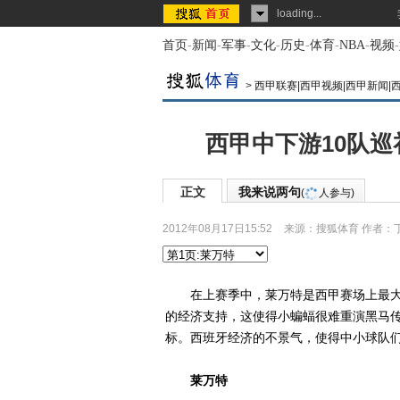
loading...
首页
-
新闻
-
军事
-
文化
-
历史
-
体育
-
NBA
-
视频
-
>
西甲联赛|西甲视频|西甲新闻|
西甲中下游10队巡
正文
我来说两句
(
人参与)
2012年08月17日15:52
来源：
搜狐体育
作者：
在上赛季中，莱万特是西甲赛场上最大
的经济支持，这使得小蝙蝠很难重演黑马
标。西班牙经济的不景气，使得中小球队
莱万特