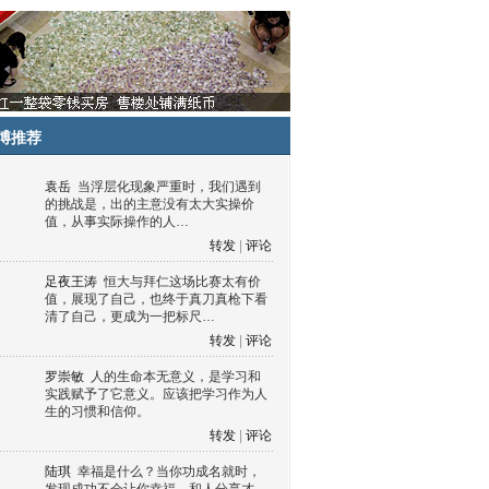
博推荐
袁岳
当浮层化现象严重时，我们遇到
的挑战是，出的主意没有太大实操价
值，从事实际操作的人…
转发
|
评论
足夜王涛
恒大与拜仁这场比赛太有价
值，展现了自己，也终于真刀真枪下看
清了自己，更成为一把标尺…
转发
|
评论
罗崇敏
人的生命本无意义，是学习和
实践赋予了它意义。应该把学习作为人
生的习惯和信仰。
转发
|
评论
陆琪
幸福是什么？当你功成名就时，