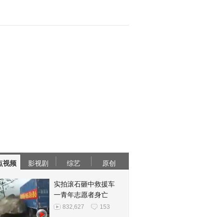
点视频
影视剧
综艺
原创
实拍滚石砸中救援车
一青年志愿者身亡
832,627
153