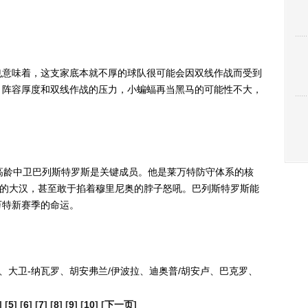
意味着，这支家底本就不厚的球队很可能会因双线作战而受到
、阵容厚度和双线作战的压力，小蝙蝠再当黑马的可能性不大，
龄中卫巴列斯特罗斯是关键成员。他是莱万特防守体系的核
8的大汉，甚至敢于掐着穆里尼奥的脖子怒吼。巴列斯特罗斯能
万特新赛季的命运。
大卫-纳瓦罗、胡安弗兰/伊波拉、迪奥普/胡安卢、巴克罗、
] [
5
] [
6
] [
7
] [
8
] [
9
] [
10
] [
下一页
]