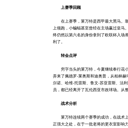
上赛季回顾
在上赛季，莱万特是西甲最大黑马。靠
上领跑，小蝙蝠甚至曾经在主场赢过皇马
终仍然以第六名的身份拿到了欧联杯入场
利了。
转会点评
穷字当头的莱万特，今夏继续奉行花小
弄来了佩德罗-莱奥斯和迪奥普，从柏林赫
尔诺、哈维-托雷斯、鲁文-苏亚雷斯、法
员，都已经离开了瓦伦西亚市政球场。从
战术分析
莱万特连续两个赛季的成功，在战术上
正强大之处，在于一批老将的更衣室影响