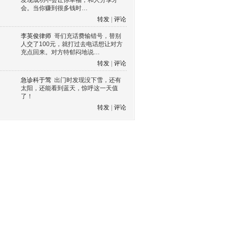
发现成功不会让你幸福，和人分享才
会。当你赚到很多钱时…
转发
|
评论
李英俊律师
哥们充话费输错号，替别
人交了100元，就打过去电话想让对方
充点回来。对方特郁闷地说…
转发
|
评论
急诊科于莺
出门时发现没下雪，还有
太阳，还能看到蓝天，惊呼这一天值
了！
转发
|
评论