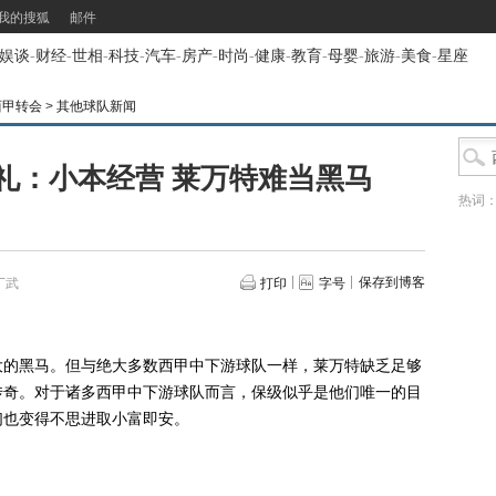
我的搜狐
邮件
娱谈
-
财经
-
世相
-
科技
-
汽车
-
房产
-
时尚
-
健康
-
教育
-
母婴
-
旅游
-
美食
-
星座
西甲转会
>
其他球队新闻
礼：小本经营 莱万特难当黑马
热词
保存到博客
丁武
打印
字号
的黑马。但与绝大多数西甲中下游球队一样，莱万特缺乏足够
传奇。对于诸多西甲中下游球队而言，保级似乎是他们唯一的目
们也变得不思进取小富即安。