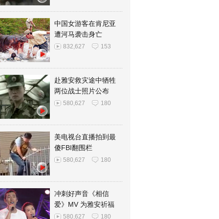
中国女游客在肯尼亚
遭河马袭击身亡
832,627
153
赴雅安救灾途中牺牲
两位战士照片公布
580,627
180
美电视台直播拍到最
傻FBI翻围栏
580,627
180
冲刺好声音《相信
爱》MV 为雅安祈福
580,627
180