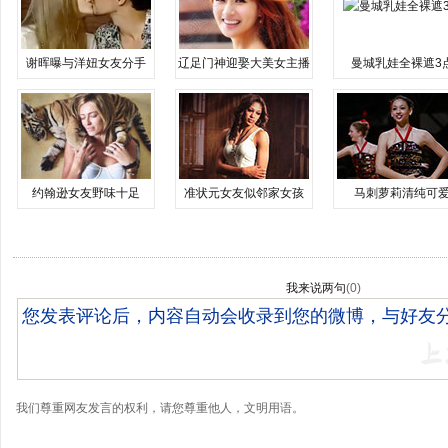
谢晖曝与洋妞女友分手
辽足门神迎娶大美女主播
曼城乳娃全裸遮3
约翰逊女友野味十足
准状元女友似邻家女孩
马刺萝莉清纯可
我来说两句
(
0
)
我们尊重网友发言的权利，请您尊重他人，文明用语。