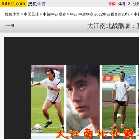
新闻
-
体育
-
S
-
娱
搜狐体育
>
中国足球
>
中超|中超联赛
>
中超|中超联赛|2012中超联赛第23轮
>
中
大江南北战酷暑：孙
上一组