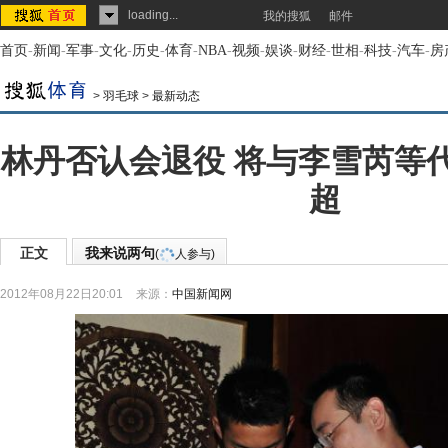
loading...
我的搜狐
邮件
首页
-
新闻
-
军事
-
文化
-
历史
-
体育
-
NBA
-
视频
-
娱谈
-
财经
-
世相
-
科技
-
汽车
-
房
>
羽毛球
>
最新动态
林丹否认会退役 将与李雪芮等
超
正文
我来说两句
(
人参与)
2012年08月22日20:01
来源：
中国新闻网