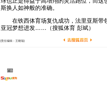
球也正是得益于高增翔的灵活跑位，而这
斯换人如神般的准确。
在铁西体育场复仇成功，法里亚斯带领
亚冠梦想进发……（搜狐体育 彭斌）
(责任编辑：王晓瑞)
广告