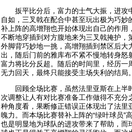
扳平比分后，富力的士气大振，进攻中
自如，三叉戟在配合中甚至玩出极为巧妙
补上阵的高增翔也开始体现出自己的作用
不断地穿插到对方腹地来为三叉戟掩护，第
外脚背巧妙地一挑，高增翔插到禁区后大
出，随后门前的雅库布不紧不慢地转身怒射
富力将比分反超。随后的时间里，经历一
无力回天，最终只能接受主场失利的结局
回顾全场比赛，虽然法里亚斯在上半时
次调整让人有对比赛准备工作做得不充分
种角度看，果断修正错误正体现出了法里
魄力。而本场比赛替补上阵的“绿叶球员”
也是明显地为球队的进攻带来了帮助，而