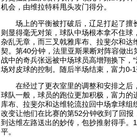
机会，由维拉特科甩头攻门得分。
场上的平衡被打破后，辽足打起了擅长
则显得毫无对策，球队中场根本拿不住球
杂乱无章，而三叉戟雅库布、拉斐尔和达
契。第40分钟，法里亚斯果断对阵容做出
战中的奇兵张远被中场球员高增翔换下，“
场对皮球的控制。随后半场结束，富力0-
在经过了更衣室里的调整和安排之后，
球队一般，球员的跑位更加积极，富力的
库布、拉斐尔和达维轮流拉回中场拿球组
改变让他们在比赛的第52分钟收到了回报
到达维左路送出的妙传，包抄推射得手。1
平。