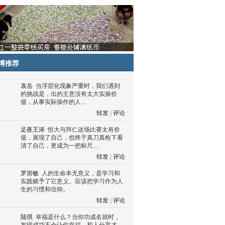
博推荐
袁岳
当浮层化现象严重时，我们遇到
的挑战是，出的主意没有太大实操价
值，从事实际操作的人…
转发
|
评论
足夜王涛
恒大与拜仁这场比赛太有价
值，展现了自己，也终于真刀真枪下看
清了自己，更成为一把标尺…
转发
|
评论
罗崇敏
人的生命本无意义，是学习和
实践赋予了它意义。应该把学习作为人
生的习惯和信仰。
转发
|
评论
陆琪
幸福是什么？当你功成名就时，