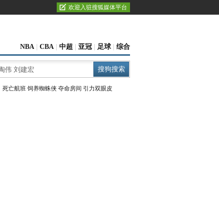
欢迎入驻搜狐媒体平台
NBA
|
CBA
|
中超
|
亚冠
|
足球
|
综合
：
死亡航班
饲养蜘蛛侠
夺命房间
引力双眼皮