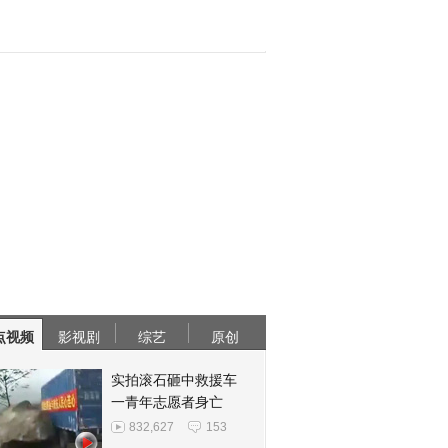
点视频
影视剧
综艺
原创
实拍滚石砸中救援车
一青年志愿者身亡
832,627
153