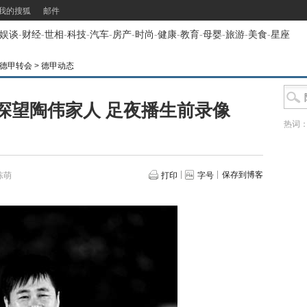
我的搜狐
邮件
娱谈
-
财经
-
世相
-
科技
-
汽车
-
房产
-
时尚
-
健康
-
教育
-
母婴
-
旅游
-
美食
-
星座
闻|德甲转会
>
德甲动态
探望陶伟家人 足夜播生前录像
热词
保存到博客
陈萌
打印
字号