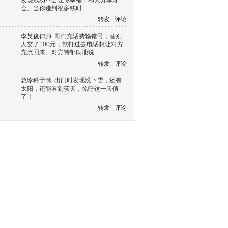
发现成功不会让你幸福，和人分享才
会。当你赚到很多钱时…
转发
|
评论
李英俊律师
哥们充话费输错号，替别
人交了100元，就打过去电话想让对方
充点回来。对方特郁闷地说…
转发
|
评论
急诊科于莺
出门时发现没下雪，还有
太阳，还能看到蓝天，惊呼这一天值
了！
转发
|
评论