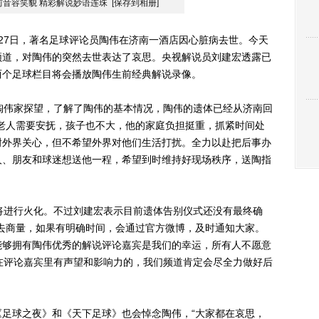
前音容笑貌 精彩解说妙语连珠
[保存到相册]
）27日，著名足球评论员陶伟在济南一酒店因心脏病去世。今天
频道，对陶伟的突然去世表达了哀思。央视解说员刘建宏透露已
两个足球栏目将会播放陶伟生前经典解说录像。
伟家探望，了解了陶伟的基本情况，陶伟的遗体已经从济南回
老人需要安抚，孩子也不大，他的家庭负担挺重，抓紧时间处
谢外界关心，但不希望外界对他们生活打扰。全力以赴把后事办
人、朋友和球迷想送他一程，希望到时维持好现场秩序，送陶指
进行火化。不过刘建宏表示目前遗体告别仪式还没有最终确
去商量，如果有明确时间，会通过官方微博，及时通知大家。
能够拥有陶伟优秀的解说评论嘉宾是我们的幸运，所有人不愿意
在评论嘉宾里有声望和影响力的，我们频道肯定会尽全力做好后
球之夜》和《天下足球》也会悼念陶伟，“大家都在哀思，