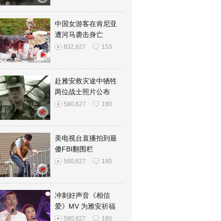
中国女游客在肯尼亚
遭河马袭击身亡
832,627
153
赴雅安救灾途中牺牲
两位战士照片公布
580,627
180
美电视台直播拍到最
傻FBI翻围栏
580,627
180
冲刺好声音《相信
爱》MV 为雅安祈福
580,627
180