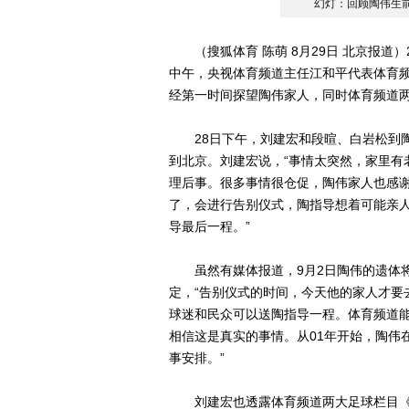
幻灯：回顾陶伟生
（搜狐体育 陈萌 8月29日 北京报道
中午，央视体育频道主任江和平代表体育
经第一时间探望陶伟家人，同时体育频道
28日下午，刘建宏和段暄、白岩松到陶
到北京。刘建宏说，“事情太突然，家里有
理后事。很多事情很仓促，陶伟家人也感
了，会进行告别仪式，陶指导想着可能亲
导最后一程。”
虽然有媒体报道，9月2日陶伟的遗体将
定，“告别仪式的时间，今天他的家人才要
球迷和民众可以送陶指导一程。体育频道
相信这是真实的事情。从01年开始，陶伟
事安排。”
刘建宏也透露体育频道两大足球栏目《足