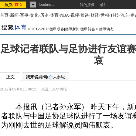
loading...
我的搜狐
邮件
首页
-
新闻
-
军事
-
文化
-
历史
-
体育
-
NBA
-
视频
-
娱谈
-
财经
-
世相
-
科技
-
汽车
-
房
>
2012-2013德甲联赛|德甲新闻|德甲转会
>
德甲动态
足球记者联队与足协进行友谊赛
哀
正文
我来说两句
(
人参与)
2012年09月01日08:25
来源：
京华时报
本报讯（记者孙永军） 昨天下午，新
者联队与中国足协足球队进行了一场友谊
为刚刚去世的足球解说员陶伟默哀。