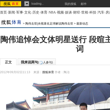
loading...
我的搜狐
邮件
首页
-
新闻
-
军事
-
文化
-
历史
-
体育
-
NBA
-
视频
-
娱谈
-
财经
-
世相
-
科技
-
汽车
-
房
>
陶伟去世|央视著名足球解说陶伟去世
>
最新动态
陶伟追悼会文体明星送行 段暄
词
正文
我来说两句
(
人参与)
2012年09月02日11:13
来源：
搜狐体育
作者：陶冶