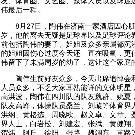
友、体育圈、文艺圈、媒体人员以及球迷近
伟最后一程。
8月27日，陶伟在济南一家酒店因心脏
岁，他的离去无疑是足球界以及足球评论
前包括陶伟的妻子、姐姐及众多亲属都沉
的姐姐因伤心过度今天还一直在吸氧，更
伟留下了未满周岁的幼子，这让这个家庭
陶伟生前好友众多，今天出席追悼会和
人员众多，不乏大家耳熟能详的文体明星
高洪波，陶伟在四川队的队友魏群、姚夏
队友高峰，体操队员桑兰、刘璇等体育界
洪纲、黄格选、周晓欧、赵文卓、文章、
界人士，白岩松、刘建宏、张斌、黄健翔
贺炜、阿丘、徐阳、张路、魏翊东、董路