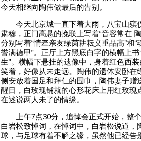
今天相继向陶伟做最后的告别。
今天北京城一直下着大雨，八宝山殡仪
肃穆，正门高悬的挽联上写着“音容常在 
分别写着“情牵亲友绿茵耕耘义重品高”和
誉满德甲”。正厅上方黑底白字的横幅上书
生”。横幅下悬挂的遗像中，身着红色西装
笑着，好像从未走远。陶伟的遗体安卧在
侧安放着国足和拜仁的围巾，陶伟妻子赠
醒目，白玫瑰铺就的心形花床上用红玫瑰点
在述说两人未了的情缘。
上午7点30分，追悼会正式开始，整个
白岩松致悼词，在悼词中，白岩松说道，
球，与足球有着不解之缘，虽然他已经告