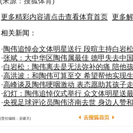
(来源：搜狐体育)
更多精彩内容请点击查看体育首页
更多
相关新闻：
·
陶伟追悼会文体明星送行 段暄主持白岩
·
张斌：大中华区陶伟属最佳 德甲失去中
·
白岩松：陶伟离去是无法弥补的痛 陪他
·
高洪波：和陶伟可算至交 希望帮他实现
·
高峰谈及陶伟哽咽激动 表态愿助其孩子
·
幻灯：陶伟追悼仪式举行 众文体明星送
·
央视足球评论员陶伟济南去世 身边人赞
(责任编辑：吴啸天)