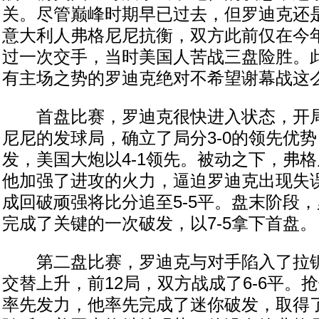
关。尽管巅峰时期早已过去，但罗迪克还
意大利人弗格尼尼抗衡，双方此前仅在今
过一次交手，当时美国人苦战三盘险胜。
有主场之势的罗迪克绝对不希望谢幕战这
首盘比赛，罗迪克很快进入状态，开局
尼尼的发球局，确立了局分3-0的领先优
发，美国大炮以4-1领先。被动之下，弗
他加强了进攻的火力，逼迫罗迪克出现失
成回破顽强将比分追至5-5平。盘末阶段
完成了关键的一次破发，以7-5拿下首盘。
第二盘比赛，罗迪克与对手陷入了拉锯
交替上升，前12局，双方战成了6-6平。
率先发力，他率先完成了迷你破发，取得