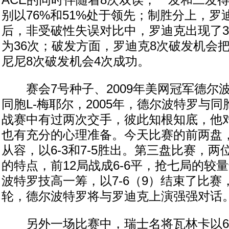
ACE的同时伴随着8次双误；一发和二发
别以76%和51%处于领先；制胜分上，罗迪
后，非受破性失误对比中，罗迪克出现了3
为36次；破发方面，罗迪克8次破发机会
尼尼8次破发机会4次成功。
赛会7号种子、2009年美网冠军德尔
同胞L-梅耶尔，2005年，德尔波特罗与
战赛中有过两次交手，彼此知根知底，他
也有充分的心理准备。今天比赛的前两盘
从容，以6-3和7-5胜出。第三盘比赛，
的特点，前12局战成6-6平，抢七局的较
波特罗技高一筹，以7-6（9）结束了比赛
轮，德尔波特罗将与罗迪克上演强强对话
另外一场比赛中，瑞士名将瓦林卡以6-4/6-