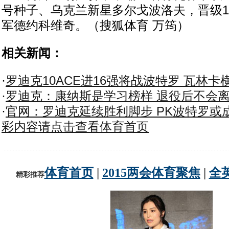
号种子、乌克兰新星多尔戈波洛夫，晋级1
军德约科维奇。（搜狐体育 万筠）
相关新闻：
·
罗迪克10ACE进16强将战波特罗 瓦林卡
·
罗迪克：康纳斯是学习榜样 退役后不会
·
官网：罗迪克延续胜利脚步 PK波特罗或
彩内容请点击查看体育首页