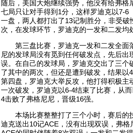
随后，美国大炮继续强势，他没有给弗格
七局只让对手得到1分，这样罗迪克以7-6
一盘，两人都打出了13记制胜分，非受破
次，在发球环节，罗迪克的一发和二发均
第三盘比赛，罗迪克一发和二发全面落
尼的发球局没有觅到任何破发点，先后出
误。在自己的发球局，罗迪克交出了三个
了其中的两次，但还是遭到破发，结果以4
第四盘，罗迪克大举反攻，他打得积极主
一次破发，罗迪克以6-4结束了比赛，从而以7-5/7
4击败了弗格尼尼，晋级16强。
本场比赛整整打了三个小时，赛后的技
迪克送出10记ACE，没有出现双误，弗格