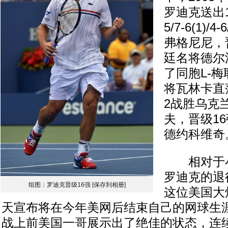
罗迪克送出1
5/7-6(1)
弗格尼尼，
廷名将德尔
了同胞L-
将瓦林卡直落三
2战胜乌克
夫，晋级1
德约科维奇
相对于小
罗迪克的退
组图：罗迪克晋级16强
[保存到相册]
这位美国大
天宣布将在今年美网后结束自己的网球生
战上前美国一哥展示出了绝佳的状态，连