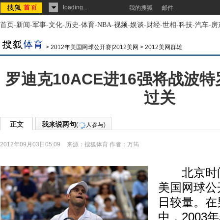
loading...
我的搜狐
邮件
首页
-
新闻
-
军事
-
文化
-
历史
-
体育
-
NBA
-
视频
-
娱谈
-
财经
-
世相
-
科技
-
汽车
-
房
>
2012年美国网球公开赛|2012美网
>
2012美网群雄
罗迪克10ACE进16强将战波特
过关
正文
我来说两句
(
人参与)
2012年09月03日05:09
来源：
搜狐体育
作者：万筠
北京时间9
美国网球公
日较量。在
中，200