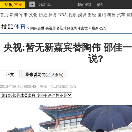
loading...
我的搜狐
邮件
首页
-
新闻
-
军事
-
文化
-
历史
-
体育
-
NBA
-
视频
-
娱谈
-
财经
-
世相
-
科技
-
汽车
-
房
>
陶伟去世|央视著名足球解说陶伟去世
>
最新动态
央视:暂无新嘉宾替陶伟 邵佳
说?
正文
我来说两句
(
人参与)
2012年09月05日08:42
来源：
深圳新闻网-晶报