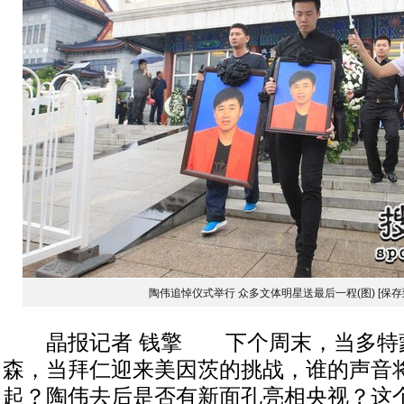
陶伟追悼仪式举行 众多文体明星送最后一程(图)
[保存
晶报记者 钱擎 下个周末，当多特
森，当拜仁迎来美因茨的挑战，谁的声音
起？陶伟去后是否有新面孔亮相央视？这