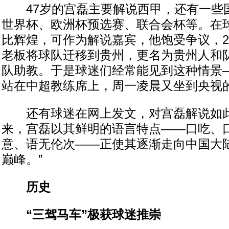
47岁的宫磊主要解说西甲，还有一些
世界杯、欧洲杯预选赛、联合会杯等。在
比辉煌，可作为解说嘉宾，他饱受争议，2
老板将球队迁移到贵州，更名为贵州人和
队助教。于是球迷们经常能见到这种情景
站在中超教练席上，周一凌晨又坐到央视
还有球迷在网上发文，对宫磊解说如此
来，宫磊以其鲜明的语言特点——口吃、
意、语无伦次——正使其逐渐走向中国大
巅峰。”
历史
“三驾马车”极获球迷推崇