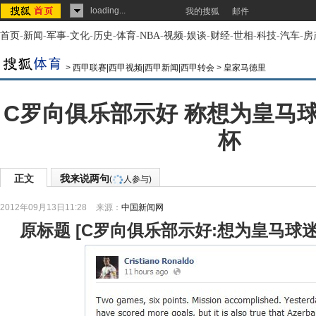
loading...
我的搜狐
邮件
首页
-
新闻
-
军事
-
文化
-
历史
-
体育
-
NBA
-
视频
-
娱谈
-
财经
-
世相
-
科技
-
汽车
-
房
>
西甲联赛|西甲视频|西甲新闻|西甲转会
>
皇家马德里
C罗向俱乐部示好 称想为皇马
杯
正文
我来说两句
(
人参与)
2012年09月13日11:28
来源：
中国新闻网
原标题
[
C罗向俱乐部示好:想为皇马球迷