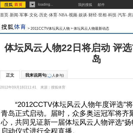
loading...
我的搜狐
邮件
首页
-
新闻
-
军事
-
文化
-
历史
-
体育
-
NBA
-
视频
-
娱谈
-
财经
-
世相
-
科技
-
汽车
-
房
>
2011CCTV体坛风云人物
>
体坛风云人物最新动态
体坛风云人物22日将启动 评选
岛
正文
我来说两句
(
人参与)
2012年09月18日11:41
来源：
搜狐体育
“2012CCTV体坛风云人物年度评选”将
青岛正式启动。届时，众多奥运冠军将齐
心，共同见证新一届体坛风云人物评选“扬帆
启动仪式进行全程直播。