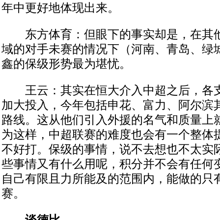
年中更好地体现出来。
东方体育：但眼下的事实却是，在其他
域的对手未赛的情况下（河南、青岛、绿
鑫的保级形势最为堪忧。
王云：其实在恒大介入中超之后，各支
加大投入，今年包括申花、富力、阿尔滨
路线。这从他们引入外援的名气和质量上
为这样，中超联赛的难度也会有一个整体
不好打。保级的事情，说不去想也不太实
些事情又有什么用呢，积分并不会有任何
自己有限且力所能及的范围内，能做的只
赛。