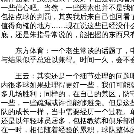
一些信心吧。当然，一些因素也并不是我
包括点球的判罚，其实我后来自己也回看
值得商榷的地方……现在说这些已经没什
底，还是朱指导常说的，能把握的东西只
东方体育：一个老生常谈的话题了，申
与结果似乎总难以兼得。时间一久，会不
王云：其实还是一个细节处理的问题吧
内很多球如果处理得更好一些，我们可能
多几场胜利；同样的，在自己的禁区，防
一些，一些疏漏或许也能够避免。但是这
队的成长一样，当中需要经历一个过程。
还是以年轻球员居多，包括教练和俱乐部
在一时，相信随着经验的累积，球队整体