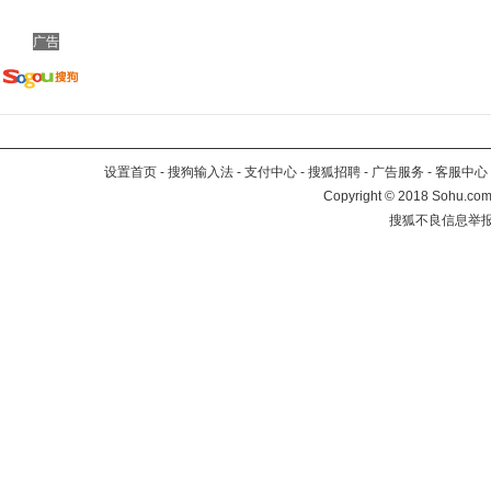
广告
设置首页
-
搜狗输入法
-
支付中心
-
搜狐招聘
-
广告服务
-
客服中心
Copyright
©
2018 Sohu.com 
搜狐不良信息举