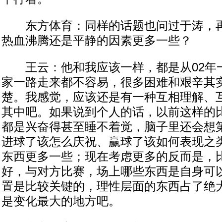
东方体育：同样的话题也问过于涛，再
热血沸腾还是平静的因素更多一些？
王云：他和我应该一样，都是从02年
家一路走来都不容易，很多困难和艰辛其
楚。我感觉，应该还是有一种互相理解、
其中吧。如果说到个人的话，以前这样的
都是兴奋得甚至睡不着觉，脑子里还会想
进球了该怎么庆祝、赢球了该如何表现之
东西更多一些；现在考虑更多的反而是，
好，与对方比赛，场上哪些东西是自身可
置是比较关键的，理性层面的东西占了绝
是变化最大的地方吧。