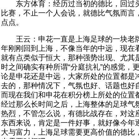
东方体育：经历过当初的德比，回过头
比赛，不止一个人会说，就德比气氛而言，
点点。
王云：申花一直是上海足球的一块老牌
年刚刚回到上海，不像当年的中远，现在
就有点类似于恒大，那种强势出现、尤其
时之间确实有种所谓“分庭抗礼”的感觉，
论是申花还是中远，大家所处的位置都是
去的，那种情况下，气氛也好、话题也好
而现在我们和申花在积分榜上所处的位置
经过那么长时间之后，上海整体的足球气
热烈，不管怎么说，有德比战存在，对这
东西来说，肯定是一件好事，就好像今年
大与富力，上海足球需要更高价值的德比