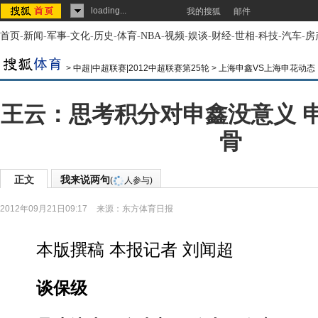
loading...
我的搜狐
邮件
首页
-
新闻
-
军事
-
文化
-
历史
-
体育
-
NBA
-
视频
-
娱谈
-
财经
-
世相
-
科技
-
汽车
-
房
>
中超|中超联赛|2012中超联赛第25轮
>
上海申鑫VS上海申花动态
王云：思考积分对申鑫没意义 
骨
正文
我来说两句
(
人参与)
2012年09月21日09:17
来源：
东方体育日报
本版撰稿 本报记者 刘闻超
谈保级