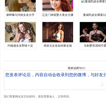
谢晖曝与洋妞女友分手
辽足门神迎娶大美女主播
曼城乳娃全裸遮3
约翰逊女友野味十足
准状元女友似邻家女孩
马刺萝莉清纯可
我来说两句
(
0
)
我们尊重网友发言的权利，请您尊重他人，文明用语。