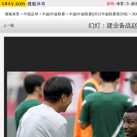
新闻
-
体育
-
S
-
娱
搜狐体育
>
中国足球
>
中超|中超联赛
>
中超|中超联赛|2012中超联赛第25轮
>
河
幻灯：建业备战赵
上一组