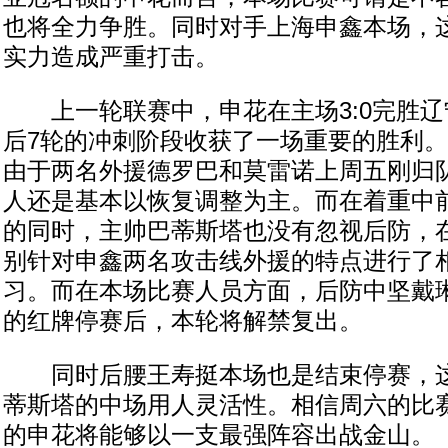
也将全力争胜。同时对手上海申鑫本场，
实力造成严重打击。
上一轮联赛中，申花在主场3:0完胜辽
后7轮的冲刺阶段收获了一场重要的胜利
由于两名外援德罗巴和莫雷诺上周五刚归
人还是基本以恢复调整为主。而在着重中
的同时，主帅巴蒂斯塔也没有忽视后防，
别针对申鑫两名攻击线外援的特点进行了
习。而在本场比赛人员方面，后防中坚戴
的红牌停赛后，本轮将解禁复出。
同时后腰王寿挺本场也是结束停赛，这
蒂斯塔的中场用人灵活性。相信周六的比
的申花将能够以一支最强阵容出战金山。