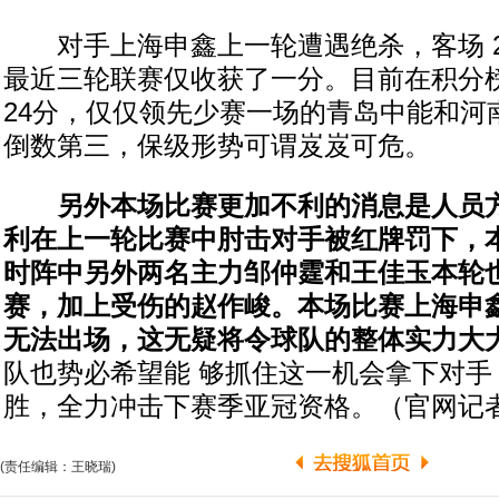
对手上海申鑫上一轮遭遇绝杀，客场 2
最近三轮联赛仅收获了一分。目前在积分榜
24分，仅仅领先少赛一场的青岛中能和河
倒数第三，保级形势可谓岌岌可危。
另外本场比赛更加不利的消息是人员
利在上一轮比赛中肘击对手被红牌罚下，
时阵中另外两名主力邹仲霆和王佳玉本轮
赛，加上受伤的赵作峻。本场比赛上海申
无法出场，这无疑将令球队的整体实力大
队也势必希望能 够抓住这一机会拿下对手
胜，全力冲击下赛季亚冠资格。（官网记
(责任编辑：王晓瑞)