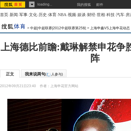
loading...
我的搜狐
邮件
首页
-
新闻
-
军事
-
文化
-
历史
-
体育
-
NBA
-
视频
-
娱谈
-
财经
-
世相
-
科技
-
汽车
-
房
>
中超|中超联赛|2012中超联赛第25轮
>
上海申鑫VS上海申花动态
上海德比前瞻:戴琳解禁申花争胜
阵
正文
我来说两句
(
人参与)
2012年09月21日23:40
作者：上海申花官方网站