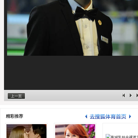
上一页
精彩推荐