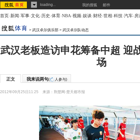
loading...
我的搜狐
邮件
首页
-
新闻
-
军事
-
文化
-
历史
-
体育
-
NBA
-
视频
-
娱谈
-
财经
-
世相
-
科技
-
汽车
-
房
>
武汉卓尔俱乐部
>
武汉卓尔队动态
武汉老板造访申花筹备中超 迎
场
正文
我来说两句
(
人参与)
2012年09月25日11:25
来源：
荆楚网-楚天都市报