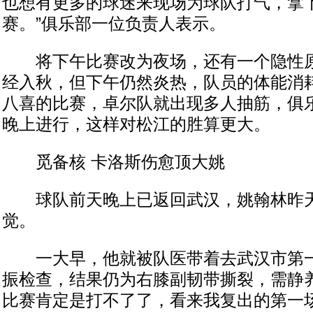
也想有更多的球迷来现场为球队打气，拿
赛。”俱乐部一位负责人表示。
将下午比赛改为夜场，还有一个隐性原
经入秋，但下午仍然炎热，队员的体能消
八喜的比赛，卓尔队就出现多人抽筋，俱
晚上进行，这样对松江的胜算更大。
觅备核 卡洛斯伤愈顶大姚
球队前天晚上已返回武汉，姚翰林昨天
觉。
一大早，他就被队医带着去武汉市第一
振检查，结果仍为右膝副韧带撕裂，需静养
比赛肯定是打不了了，看来我复出的第一