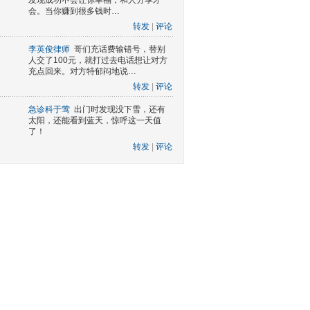
发现成功不会让你幸福，和人分享才
会。当你赚到很多钱时…
转发
|
评论
李英俊律师
哥们充话费输错号，替别
人交了100元，就打过去电话想让对方
充点回来。对方特郁闷地说…
转发
|
评论
急诊科于莺
出门时发现没下雪，还有
太阳，还能看到蓝天，惊呼这一天值
了！
转发
|
评论