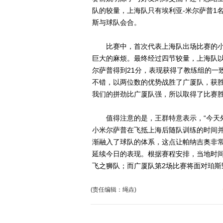
队的较量，上海队只有埃利亚-米尔萨普1名
斯与球队会合。
比赛中，首次代表上海队出场比赛的小
巨大的麻烦。最终经过四节较量，上海队以7
尔萨普得到21分，表现获得了教练组的一
不错，以两位数的优势战胜了广厦队，获
我们的拼劲比广厦队强，所以取得了比赛胜
值得注意的是，王群特意表示，“今天外
小米尔萨普在飞抵上海后随队训练的时间
渐融入了球队的体系，这点让帕纳吉奥非常
延续今日的表现。根据赛程安排，当地时
飞之狮队；而广厦队第2场比赛将面对珀斯野
(责任编辑：绳垚)