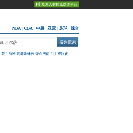
欢迎入驻搜狐媒体平台
NBA
|
CBA
|
中超
|
亚冠
|
足球
|
综合
：
死亡航班
饲养蜘蛛侠
夺命房间
引力双眼皮