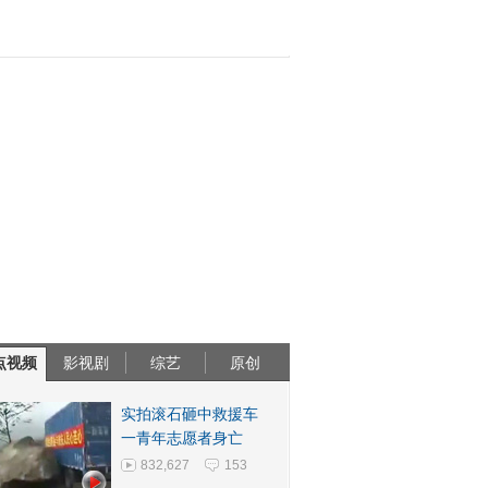
点视频
影视剧
综艺
原创
实拍滚石砸中救援车
一青年志愿者身亡
832,627
153