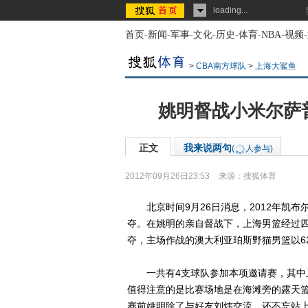
loading...
首页
-
新闻
-
军事
-
文化
-
历史
-
体育
-
NBA
-
视频
-
>
CBA南方球队
>
上海大鲨鱼
姚明督战小米尔萨普
正文
我来说两句
(
人参与)
2012年09月26日23:53
来源：
搜狐体育
北京时间9月26日消息，2012年凯布
夺。在姚明的亲自督战下，上海男篮经过四
夺，主场作战的澳大利亚珀斯野猫男篮以62
一共有4支球队参加本项邀请赛，其中上
值得注意的是比赛场地是在海滩旁的露天
赛前姚明除了与好友刘炜交流，还不忘站