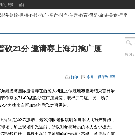
我的搜狐
邮件
娱谈
-
财经
-
世相
-
科技
-
汽车
-
房产
-
时尚
-
健康
-
教育
-
母婴
-
旅游
-
美食
-
星座
砍21分 邀请赛上海力擒广厦
热词
保存到博客
打印
字号
尔海滩篮球国际邀请赛在西澳大利亚度假胜地布鲁姆结束首日争
节争夺以71-60战胜浙江广厦男篮，取得开门红。另一场争
-54力擒来自新加坡的腾飞之狮男篮。
海队是第3次参赛。这次球队老板姚明亲自率队飞抵布鲁姆，
篮球场，加上现场阳光猛烈，所以对参赛球员的体力要求极大。
上罚球线罚球，看得出在这里姚明的心情相当不错。首场与广厦