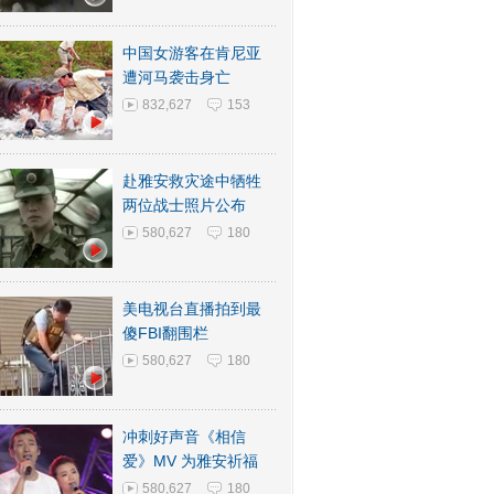
中国女游客在肯尼亚
遭河马袭击身亡
832,627
153
赴雅安救灾途中牺牲
两位战士照片公布
580,627
180
美电视台直播拍到最
傻FBI翻围栏
580,627
180
冲刺好声音《相信
爱》MV 为雅安祈福
580,627
180