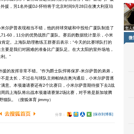
外援，另1名外援DJ-怀特将于北京时间9月28日在澳大利亚珀
米尔萨普表现相当不错，他的持球突破和中投给广厦队制造了
1-60，11分的优势战胜广厦队。赛后的数据统计显示，小米
微
致肯定。上海队助理教练王群赛后表示：“今天的比赛球队打的
胜主要是我们对困难的准备比广厦队足。在大太阳的室外场地，
利。”
援的发挥非常不错。”作为爵士队悍将保罗-米尔萨普的弟弟，
并不是太长，不过在与球队主帅帕纳吉奥沟通后，小米尔萨普逐
满意。本项邀请赛还有2个比赛日，小米尔萨普期待接下去2战
间周四上海队将出战本项邀请赛第2场比赛，对手将是新加坡腾
猫队。（搜狐体育 jimmy）
[保存到博客]
分享：