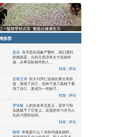
博推荐
袁岳
当浮层化现象严重时，我们遇到
的挑战是，出的主意没有太大实操价
值，从事实际操作的人…
转发
|
评论
足夜王涛
恒大与拜仁这场比赛太有价
值，展现了自己，也终于真刀真枪下看
清了自己，更成为一把标尺…
转发
|
评论
罗崇敏
人的生命本无意义，是学习和
实践赋予了它意义。应该把学习作为人
生的习惯和信仰。
转发
|
评论
陆琪
幸福是什么？当你功成名就时，