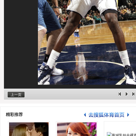
上一页
精彩推荐