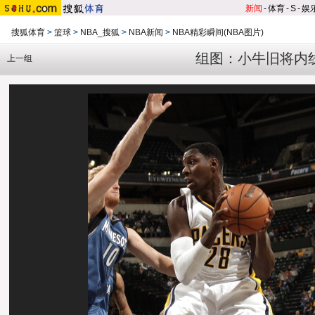
新闻
-
体育
-
S
-
娱
搜狐体育
>
篮球
>
NBA_搜狐
>
NBA新闻
>
NBA精彩瞬间(NBA图片)
组图：小牛旧将内
上一组