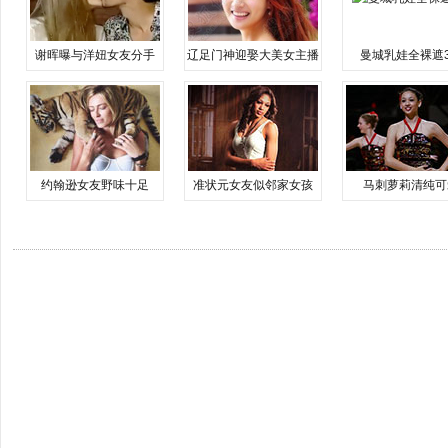
谢晖曝与洋妞女友分手
辽足门神迎娶大美女主播
曼城乳娃全裸遮
约翰逊女友野味十足
准状元女友似邻家女孩
马刺萝莉清纯可