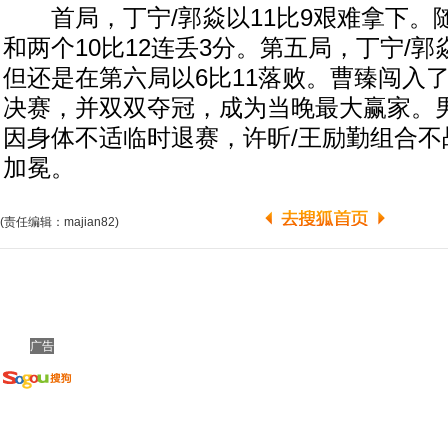
首局，丁宁/郭焱以11比9艰难拿下。随
和两个10比12连丢3分。第五局，丁宁/郭
但还是在第六局以6比11落败。曹臻闯入
决赛，并双双夺冠，成为当晚最大赢家。
因身体不适临时退赛，许昕/王励勤组合不
加冕。
(责任编辑：majian82)
广告