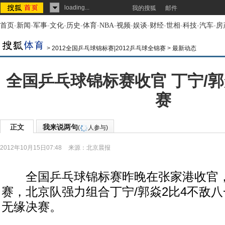
loading...
我的搜狐
邮件
首页
-
新闻
-
军事
-
文化
-
历史
-
体育
-
NBA
-
视频
-
娱谈
-
财经
-
世相
-
科技
-
汽车
-
房
>
2012全国乒乓球锦标赛|2012乒乓球全锦赛
>
最新动态
全国乒乓球锦标赛收官 丁宁/
赛
正文
我来说两句
(
人参与)
2012年10月15日07:48
来源：
北京晨报
全国乒乓球锦标赛昨晚在张家港收官，
赛，北京队强力组合丁宁/郭焱2比4不敌八
无缘决赛。