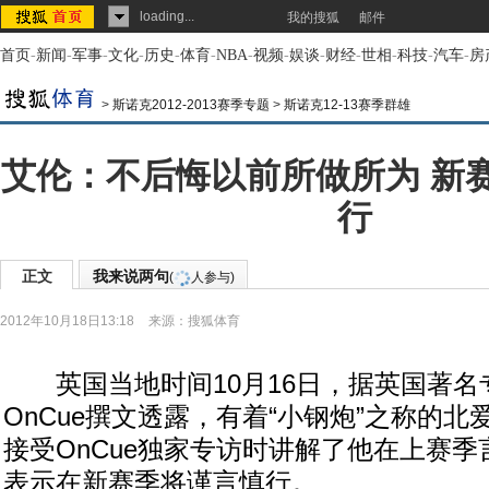
loading...
我的搜狐
邮件
首页
-
新闻
-
军事
-
文化
-
历史
-
体育
-
NBA
-
视频
-
娱谈
-
财经
-
世相
-
科技
-
汽车
-
房
>
斯诺克2012-2013赛季专题
>
斯诺克12-13赛季群雄
艾伦：不后悔以前所做所为 新
行
正文
我来说两句
(
人参与)
2012年10月18日13:18
来源：
搜狐体育
英国当地时间10月16日，据英国著名
OnCue撰文透露，有着“小钢炮”之称的北
接受OnCue独家专访时讲解了他在上赛
表示在新赛季将谨言慎行。