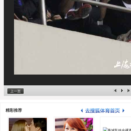
上一页
精彩推荐