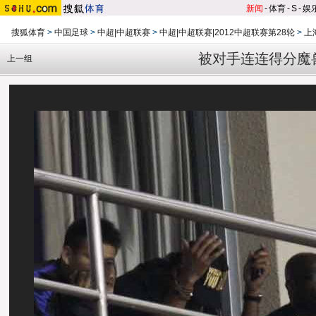
新闻
-
体育
-
S
-
娱
搜狐体育
>
中国足球
>
中超|中超联赛
>
中超|中超联赛|2012中超联赛第28轮
>
上
被对手连连得分魔兽
上一组