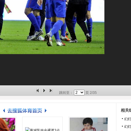
跳转至：
页
2/35
相关
幻
幻