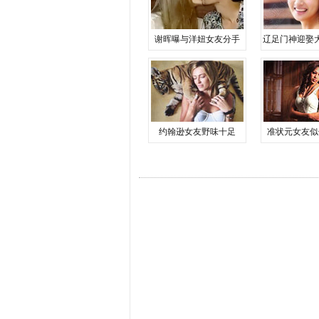
谢晖曝与洋妞女友分手
辽足门神迎娶
约翰逊女友野味十足
准状元女友似