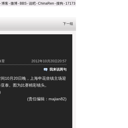
-
博客
-
微博
-
BBS
-
说吧
-
ChinaRen
-
搜狗
-
17173
下一组
体育
2012年10月20日20:57
我来说两句
10月20日晚，上海申花坐镇主场迎
春亚泰。图为比赛精彩镜头。
s）
(责任编辑：majian82)