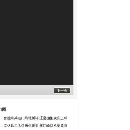
下一页
组图
灯：鲁能奇兵破门跪地祈祷 辽足拥抱欢庆进球
灯：泰达铁卫头槌击倒建业 李玮峰拼抢染黄牌