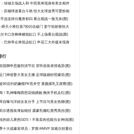
灯：绿城主场战人和 中田英寿现身有美女相伴
灯：苏穗球迷看台斗艳 恒大女球迷秀可爱扮相
手连连得分魔兽郁闷 看台观战一脸无奈(图)
-舜天小将狂喜7秒闪击破门 姜宁劲射救恒大
尔卡口含棒棒糖抵虹口 不上场看台观战(图)
灯：巴帅率众将抵达虹口 申花三大外援未现身
排行
前国脚申思服刑演节目 穿民俗装表情诡异(图)
足门神迎娶大美女主播 足球版婚纱照爆笑(图)
超90后抖奶嫩模PK苍井空 童颜揉乳又摇臀(图)
闻！乳神曝梅西想花钱嫖她 胸夹手机走红(图)
晖自曝与洋妞女友分手 上节目与美女热聊(图)
莉尔透视装薄如细丝 露豪乳嘟红唇秀黑丝(图)
祖的妞儿果然GDS！不靠卖肉也能当女神(组图)
季十大或爆发球员：罗斯冲MVP 加索尔担重任