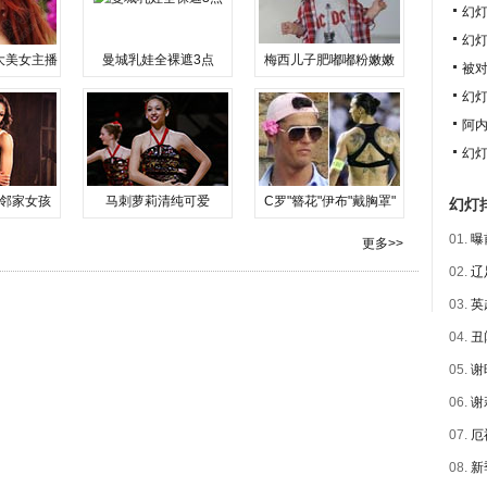
幻
幻
大美女主播
曼城乳娃全裸遮3点
梅西儿子肥嘟嘟粉嫩嫩
被对
幻灯
阿内
幻
邻家女孩
马刺萝莉清纯可爱
C罗"簪花"伊布"戴胸罩"
幻灯
01.
曝
更多>>
02.
辽
03.
英
04.
丑
05.
谢
06.
谢
07.
厄
08.
新