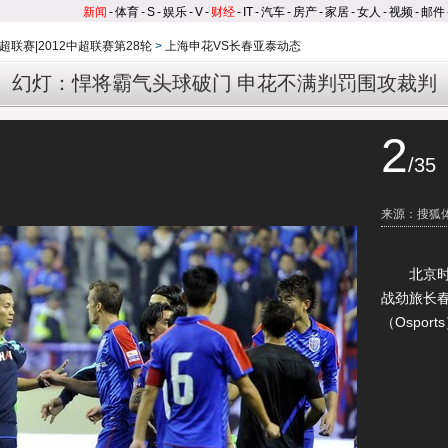
新闻
-
体育
-
S
-
娱乐
-
V
-
财经
-
IT
-
汽车
-
房产
-
家居
-
女人
-
视频
-
邮件
超联赛|2012中超联赛第28轮
>
上海申花VS长春亚泰动态
幻灯：悍将霸气头球破门 申花不满判罚围攻裁判
2
/35
来源：搜狐
北京时间
战劲旅长
（Osport