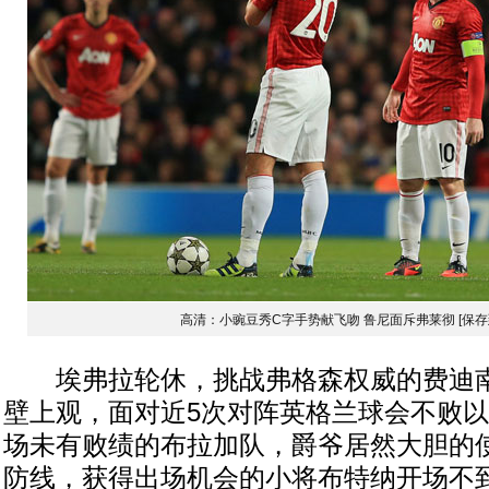
高清：小豌豆秀C字手势献飞吻 鲁尼面斥弗莱彻
[保存
埃弗拉轮休，挑战弗格森权威的费迪南
壁上观，面对近5次对阵英格兰球会不败以
场未有败绩的布拉加队，爵爷居然大胆的
防线，获得出场机会的小将布特纳开场不到