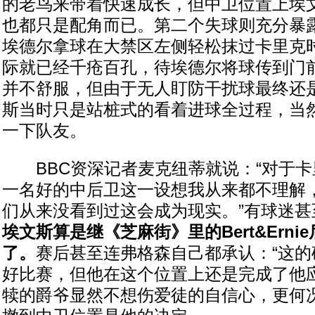
的老鸟来带着快速成长，但中卫位置上埃
也都只是配角而已。第二个失球则充分暴
埃德尔拿球在大禁区左侧轻松抹过卡里克
际就已经千疮百孔，待埃德尔将球传到门
并不舒服，但由于无人盯防干扰球最终还
斯当时只是站桩式的看着进球全过程，当
一下队友。
BBC资深记者麦克纽蒂就说：“对于卡
一名好的中后卫这一设想我从来都不理解
们从来没看到过这会成为现实。”有球迷甚
埃文斯算是继《芝麻街》里的Bert&Erni
了。
赛后甚至连弗格森自己都承认：“这
好比赛，但他在这个位置上还是完成了他应
犊的爵爷显然不想伤爱徒的自信心，更何