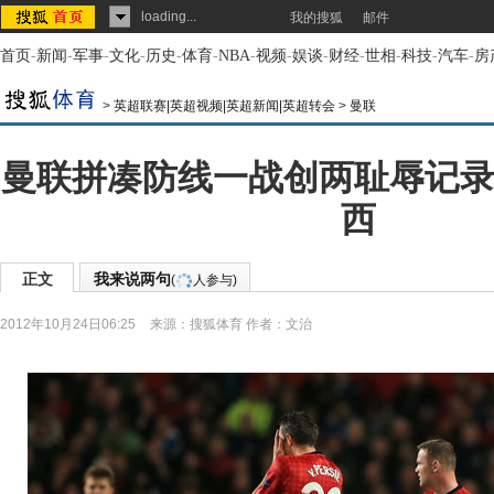
loading...
我的搜狐
邮件
首页
-
新闻
-
军事
-
文化
-
历史
-
体育
-
NBA
-
视频
-
娱谈
-
财经
-
世相
-
科技
-
汽车
-
房
>
英超联赛|英超视频|英超新闻|英超转会
>
曼联
曼联拼凑防线一战创两耻辱记录
西
正文
我来说两句
(
人参与)
2012年10月24日06:25
来源：
搜狐体育
作者：文治