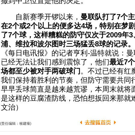
撤到中卫位置是他的决定。
自新赛季开锣以来，
曼联队打了7个
在2个或2个以上的便多达4场，特别在梦
了7个球，这样糟糕的防守仅次于2009年
浦、维拉和波尔图时三场猛丢8球的记录。
《每日电讯报》的记者亨利-温特就说：曼
已经无法让我们感到震惊了，他们
最近7
场都至少被对手两破球门
。不过已经有红
我们保持着胜利的节奏，但防守需要共同
早早丢球简直是越来越荒谬，本周末就将
是这样的豆腐渣防线，恐怕想扳回来那就难
文治）
(责任编辑：缑建臻)