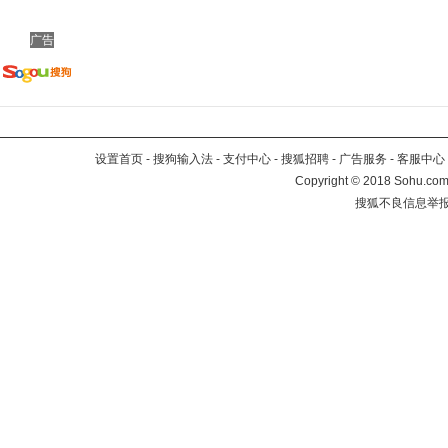
广告
设置首页
-
搜狗输入法
-
支付中心
-
搜狐招聘
-
广告服务
-
客服中心
Copyright
©
2018 Sohu.com 
搜狐不良信息举