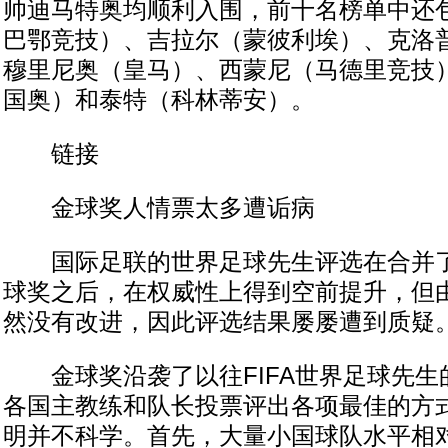
帅迪马特奥均顺利入围，前十名榜单中还
巴鄂竞技）、吉拉尔（蒙彼利埃）、克洛
穆里尼奥（皇马）、西蒙尼（马德里竞技
国奥）和泰特（科林蒂安）。
链接
金球奖人情票太多遭诟病
国际足联的世界足球先生评选在合并了
球奖之后，在权威性上得到空前提升，但
然没有改进，因此评选结果屡屡遭到质疑
金球奖沿袭了以往FIFA世界足球先生
各国主教练和队长投票评出各项最佳的方
明并不科学。首先，大量小国球队水平相