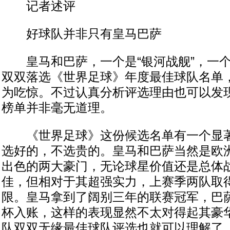
记者述评
好球队并非只有皇马巴萨
皇马和巴萨，一个是“银河战舰”，一个是
双双落选《世界足球》年度最佳球队名单
为吃惊。不过认真分析评选理由也可以发
榜单并非毫无道理。
《世界足球》这份候选名单有一个显著
选好的，不选贵的。皇马和巴萨当然是欧
出色的两大豪门，无论球星价值还是总体
佳，但相对于其超强实力，上赛季两队取
限。皇马拿到了阔别三年的联赛冠军，巴
杯入账，这样的表现显然不太对得起其豪
队双双无缘最佳球队评选也就可以理解了