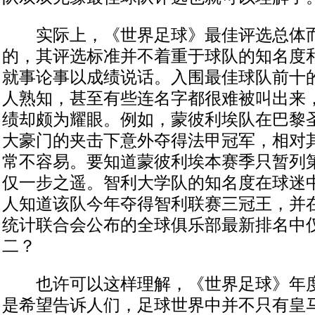
实际上，《世界足球》最佳评选总体而
的，其评选标准并不着重于球队的知名度
就事论事以成绩说话。入围最佳球队前十
人熟知，甚至有些连名字都很难被叫出来
绩却颇为耀眼。例如，蒙彼利埃队在巴黎
大豪门的夹击下意外夺得法甲冠军，相对
常不容易。要知道蒙彼利埃本赛季只暂列第
仅一步之遥。智利大学队的知名度在球迷
人知道该队今年夺得智利联赛三冠王，并
统计联合会公布的全球俱乐部最新排名中
二？
也许可以这样理解，《世界足球》年度
是希望告诉人们，足球世界中并不只有皇