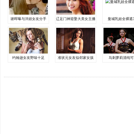
谢晖曝与洋妞女友分手
辽足门神迎娶大美女主播
曼城乳娃全裸遮
约翰逊女友野味十足
准状元女友似邻家女孩
马刺萝莉清纯可