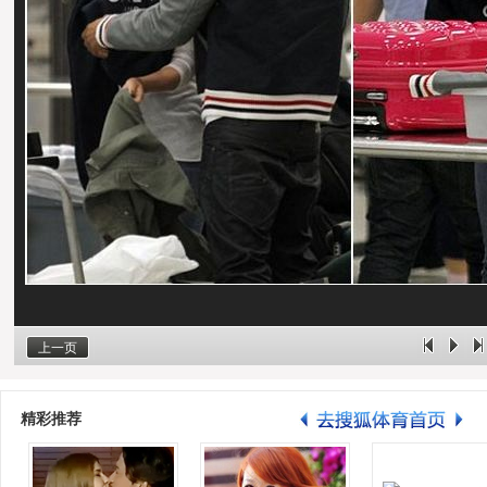
上一页
精彩推荐