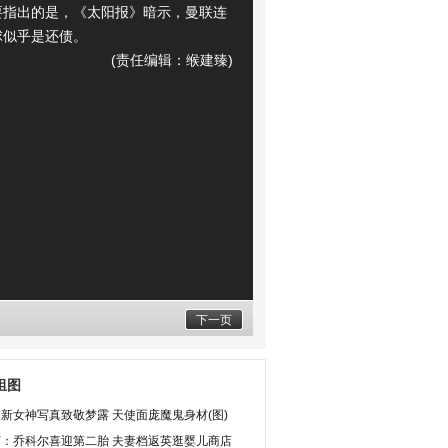
要指出的是，《太阳报》暗示，曼联连
球似乎是还债。
(责任编辑：缑建臻)
下一页
组图
新女神写真致敬梦露 天使面庞魔鬼身材(图)
灯：乔科尔喜迎第二胎 夫妻档返英逛婴儿商店