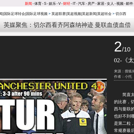
新闻
-
体育
-
S
-
娱乐
-
V
-
财经
-
IT
-
汽车
-
房产
-
家居
-
女人
-
视频
-
邮件
闻|国际足球转会|国际足球视频
>
英超联赛|英超视频|英超新闻|英超转会
>
切尔西
英媒聚焦：切尔西看齐阿森纳神迹 曼联血债血偿
2
/10
02-《
来源：搜狐
作者：小托
简直太疯
的比赛，
西与曼联
也好不到
是第二粒
常规赛最