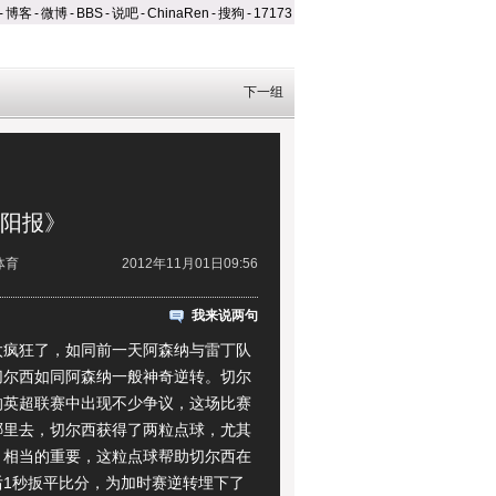
-
博客
-
微博
-
BBS
-
说吧
-
ChinaRen
-
搜狗
-
17173
下一组
太阳报》
体育
2012年11月01日09:56
我来说两句
狂了，如同前一天阿森纳与雷丁队
切尔西如同阿森纳一般神奇逆转。切尔
的英超联赛中出现不少争议，这场比赛
哪里去，切尔西获得了两粒点球，尤其
，相当的重要，这粒点球帮助切尔西在
后1秒扳平比分，为加时赛逆转埋下了