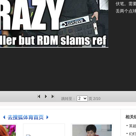
伏笔。需
丢两个点
跳转至：
页
2/10
相关
英超
幻