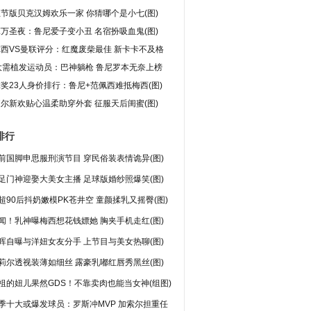
节版贝克汉姆欢乐一家 你猜哪个是小七(图)
万圣夜：鲁尼爱子变小丑 名宿扮吸血鬼(图)
西VS曼联评分：红魔废柴最佳 新卡卡不及格
大需植发运动员：巴神躺枪 鲁尼罗本无奈上榜
奖23人身价排行：鲁尼+范佩西难抵梅西(图)
尔新欢贴心温柔助穿外套 征服天后闺蜜(图)
排行
前国脚申思服刑演节目 穿民俗装表情诡异(图)
足门神迎娶大美女主播 足球版婚纱照爆笑(图)
超90后抖奶嫩模PK苍井空 童颜揉乳又摇臀(图)
闻！乳神曝梅西想花钱嫖她 胸夹手机走红(图)
晖自曝与洋妞女友分手 上节目与美女热聊(图)
莉尔透视装薄如细丝 露豪乳嘟红唇秀黑丝(图)
祖的妞儿果然GDS！不靠卖肉也能当女神(组图)
季十大或爆发球员：罗斯冲MVP 加索尔担重任