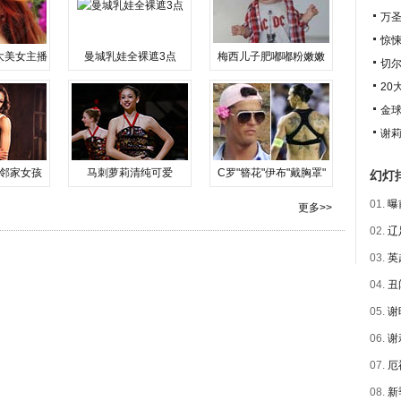
万圣
惊悚
大美女主播
曼城乳娃全裸遮3点
梅西儿子肥嘟嘟粉嫩嫩
切尔
20
金球
谢莉
邻家女孩
马刺萝莉清纯可爱
C罗"簪花"伊布"戴胸罩"
幻灯
01.
曝
更多>>
02.
辽
03.
英
04.
丑
05.
谢
06.
谢
07.
厄
08.
新