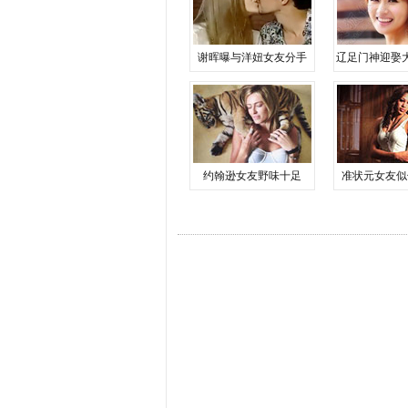
谢晖曝与洋妞女友分手
辽足门神迎娶
约翰逊女友野味十足
准状元女友似