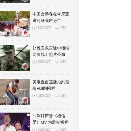
中国女游客在肯尼亚
遭河马袭击身亡
832,627
153
赴雅安救灾途中牺牲
两位战士照片公布
580,627
180
美电视台直播拍到最
傻FBI翻围栏
580,627
180
冲刺好声音《相信
爱》MV 为雅安祈福
580,627
180