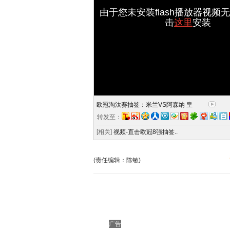
由于您未安装flash播放器视频
击
这里
安装
欧冠淘汰赛抽签：米兰VS阿森纳 皇
转发至：
[相关]
视频-直击欧冠8强抽签..
(责任编辑：陈敏)
广告