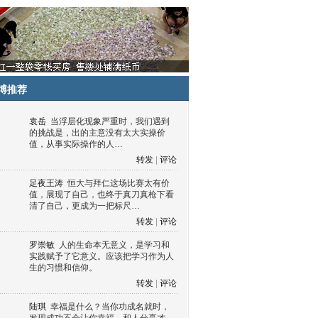
博推荐
袁岳
当浮层化现象严重时，我们遇到
的挑战是，出的主意没有太大实操价
值，从事实际操作的人…
转发
|
评论
足夜王涛
恒大与拜仁这场比赛太有价
值，展现了自己，也终于真刀真枪下看
清了自己，更成为一把标尺…
转发
|
评论
罗崇敏
人的生命本无意义，是学习和
实践赋予了它意义。应该把学习作为人
生的习惯和信仰。
转发
|
评论
陆琪
幸福是什么？当你功成名就时，