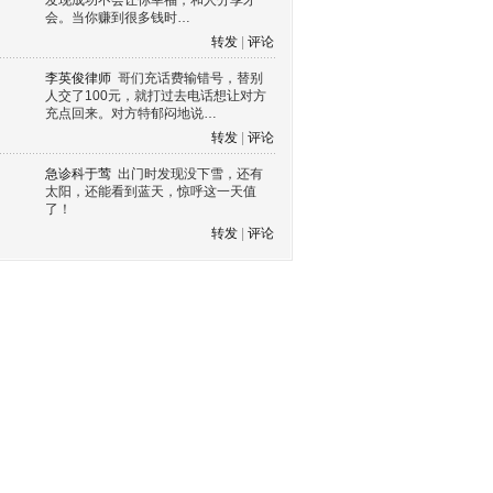
发现成功不会让你幸福，和人分享才
会。当你赚到很多钱时…
转发
|
评论
李英俊律师
哥们充话费输错号，替别
人交了100元，就打过去电话想让对方
充点回来。对方特郁闷地说…
转发
|
评论
急诊科于莺
出门时发现没下雪，还有
太阳，还能看到蓝天，惊呼这一天值
了！
转发
|
评论