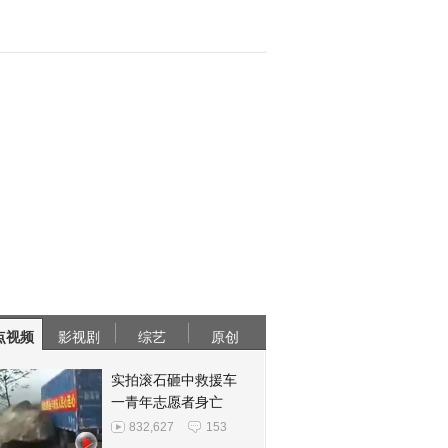
点视频
影视剧
综艺
原创
实拍滚石砸中救援车
一青年志愿者身亡
832,627
153