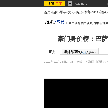
loading...
首页
-
新闻
-
军事
-
文化
-
历史
-
体育
-
NBA
-
视频
-
>
西甲联赛|西甲视频|西甲新闻|
豪门身价榜：巴萨
正文
我来说两句
(
人参与)
2012年11月03日14:38
来源：
南海网-南国都市