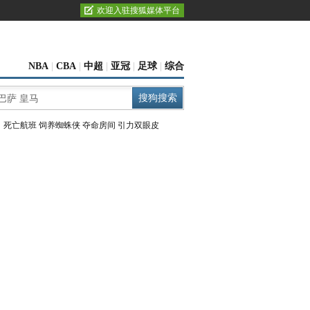
欢迎入驻搜狐媒体平台
NBA
|
CBA
|
中超
|
亚冠
|
足球
|
综合
：
死亡航班
饲养蜘蛛侠
夺命房间
引力双眼皮