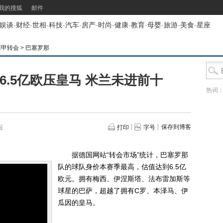
我的搜狐
邮件
娱谈
-
财经
-
世相
-
科技
-
汽车
-
房产
-
时尚
-
健康
-
教育
-
母婴
-
旅游
-
美食
-
星座
西甲转会
>
巴塞罗那
6.5亿欧压皇马 米兰未进前十
热词
保存到博客
报
打印
字号
据德国网站“转会市场”统计，巴塞罗那
队的球队身价本赛季最高，估值达到6.5亿
欧元。拥有梅西、伊涅斯塔、法布雷加斯等
球星的巴萨，超越了拥有C罗、本泽马、伊
瓜因的皇马。