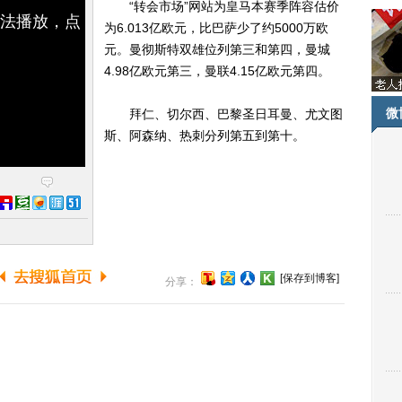
“转会市场”网站为皇马本赛季阵容估价
无法播放，点
为6.013亿欧元，比巴萨少了约5000万欧
元。曼彻斯特双雄位列第三和第四，曼城
4.98亿欧元第三，曼联4.15亿欧元第四。
微
拜仁、切尔西、巴黎圣日耳曼、尤文图
斯、阿森纳、热刺分列第五到第十。
[保存到博客]
分享：