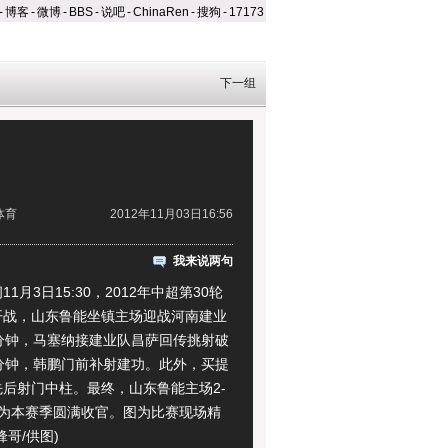
-
博客
-
微博
-
BBS
-
说吧
-
ChinaRen
-
搜狗
-
17173
下一组
体育
2012年11月03日16:56
我来说两句
月3日15:30，2012年中超第30轮
开战，山东鲁能坐镇主场迎战河南建业
6分钟，马塞纳接建业队昌萨回传挑射破
3分钟，韩鹏门前补射建功。此外，买提
后射门中柱。最终，山东鲁能主场2-
业为本赛季圆满收官。图为比赛现场精
锋哥/供图)