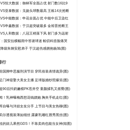
VS恒大数据：御林军全面占优 射门数16比9
VS亚泰数据：戈扬头球数最高 王栋14次抢断
VS中能数据：申花全面占优 中能中后卫染红
VS申鑫数据：于汉超突破最多 金裕晋抢断王
VS人和数据：八冠王稍落下风 射门多为远射
灯：国安拉横幅雨中答谢球迷 帕切科捂脸痛哭
降级朱炯安慰弟子 于汉超伤感拥抱杨旭(图)
排行
前国脚申思服刑演节目 穿民俗装表情诡异(图)
足门神迎娶大美女主播 足球版婚纱照爆笑(图)
超90后抖奶嫩模PK苍井空 童颜揉乳又摇臀(图)
闻！乳神曝梅西想花钱嫖她 胸夹手机走红(图)
晖自曝与洋妞女友分手 上节目与美女热聊(图)
莉尔透视装薄如细丝 露豪乳嘟红唇秀黑丝(图)
祖的妞儿果然GDS！不靠卖肉也能当女神(组图)