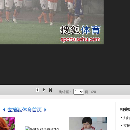
跳转至：
页
1/20
相关
幻
实德