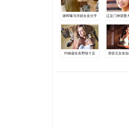
谢晖曝与洋妞女友分手
辽足门神迎娶
约翰逊女友野味十足
准状元女友似