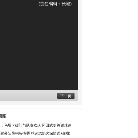
(责任编辑：长城)
下一页
组图
灯：乌塔卡破门与队友欢庆 冈田武史答谢球迷
谢幕队员抱头痛哭 球迷燃焰火深情送别(图)