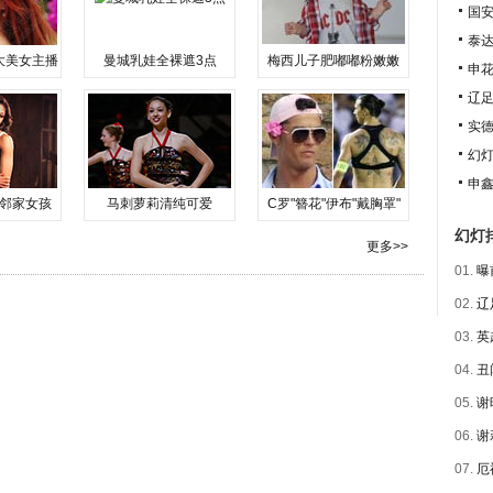
国安
泰达
大美女主播
曼城乳娃全裸遮3点
梅西儿子肥嘟嘟粉嫩嫩
申花
辽足
实德
幻
申鑫
邻家女孩
马刺萝莉清纯可爱
C罗"簪花"伊布"戴胸罩"
幻灯
更多>>
01.
曝
02.
辽
03.
英
04.
丑
05.
谢
06.
谢
07.
厄