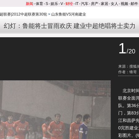
新闻
-
体育
-
S
-
娱乐
-
V
-
财经
-
IT
-
汽车
-
房产
-
家居
-
女人
-
视频
-
邮件
超联赛|2012中超联赛第30轮
>
山东鲁能VS河南建业
幻灯：鲁能将士冒雨欢庆 建业中超绝唱将士卖力
1
/20
来源：搜狐
作者：锋哥
北京时间11
联赛全面
队。第3
门，第8
江和昌萨先
0完胜建
彩图片。(