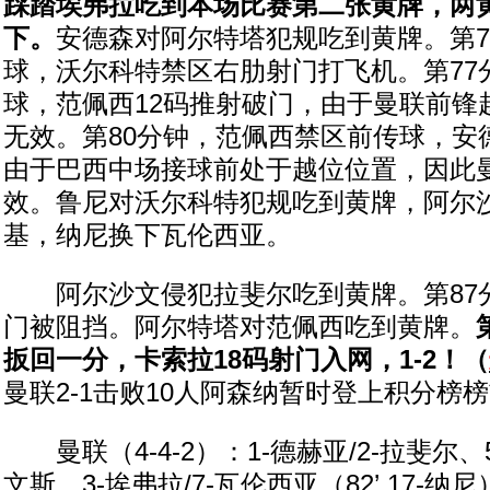
踩踏埃弗拉吃到本场比赛第二张黄牌，两
下。
安德森对阿尔特塔犯规吃到黄牌。第7
球，沃尔科特禁区右肋射门打飞机。第77
球，范佩西12码推射破门，由于曼联前锋
无效。第80分钟，范佩西禁区前传球，安
由于巴西中场接球前处于越位位置，因此
效。鲁尼对沃尔科特犯规吃到黄牌，阿尔
基，纳尼换下瓦伦西亚。
阿尔沙文侵犯拉斐尔吃到黄牌。第87分
门被阻挡。阿尔特塔对范佩西吃到黄牌。
扳回一分，卡索拉18码射门入网，1-2！（
曼联2-1击败10人阿森纳暂时登上积分榜
曼联（4-4-2）：1-德赫亚/2-拉斐尔、
文斯、3-埃弗拉/7-瓦伦西亚（82’ 17-纳尼