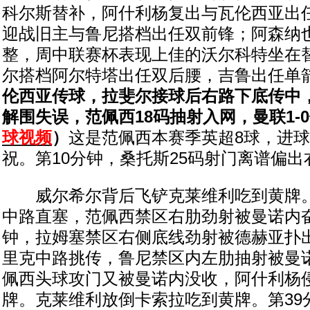
科尔斯替补，阿什利杨复出与瓦伦西亚出
迎战旧主与鲁尼搭档出任双前锋；阿森纳
整，周中联赛杯表现上佳的沃尔科特坐在
尔搭档阿尔特塔出任双后腰，吉鲁出任单
伦西亚传球，拉斐尔接球后右路下底传中
解围失误，范佩西18码抽射入网，曼联1-
球视频
）
这是范佩西本赛季英超8球，进
祝。第10分钟，桑托斯25码射门离谱偏出
威尔希尔背后飞铲克莱维利吃到黄牌。
中路直塞，范佩西禁区右肋劲射被曼诺内奋
钟，拉姆塞禁区右侧底线劲射被德赫亚扑出
里克中路挑传，鲁尼禁区内左肋抽射被曼
佩西头球攻门又被曼诺内没收，阿什利杨
牌。克莱维利放倒卡索拉吃到黄牌。第39