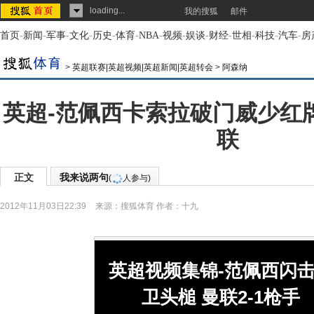
loading...
我的搜狐
邮件
首页
-
新闻
-
军事
-
文化
-
历史
-
体育
-
NBA
-
视频
-
娱谈
-
财经
-
世相
-
科技
-
汽车
-
房
>
英超联赛|英超视频|英超新闻|英超转会
>
阿森纳
英超-范佩西卡索拉破门威少红牌
联
正文
我来说两句
(
人参与)
2012年11月03日22:39
来源：
搜狐体育
作者：十九
英超视频集锦-范佩西闪
卫头槌 曼联2-1枪手