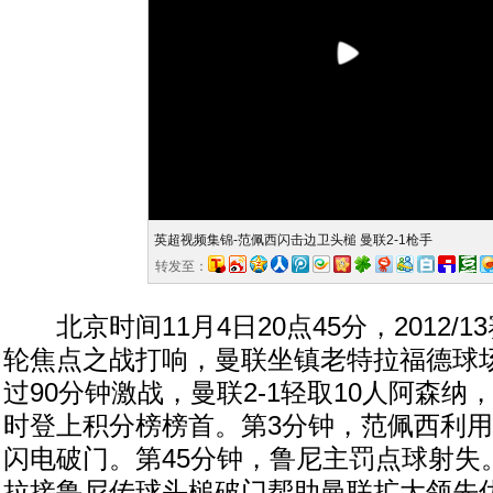
英超视频集锦-范佩西闪击边卫头槌 曼联2-1枪手
转发至：
北京时间11月4日20点45分，2012/1
轮焦点之战打响，曼联坐镇老特拉福德球
过90分钟激战，曼联2-1轻取10人阿森纳
时登上积分榜榜首。第3分钟，范佩西利
闪电破门。第45分钟，鲁尼主罚点球射失
拉接鲁尼传球头槌破门帮助曼联扩大领先