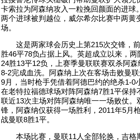
卡索拉为阿森纳攻入一粒挽回颜面的进球
两个进球被判越位，威尔希尔比赛中两黄
场。
这是两家球会历史上第215次交锋，前2
胜46平78负占据上风。英超成立以来，两
24胜13平12负，上赛季曼联联赛双杀阿
8-2完成血洗。阿森纳上次在客场击败曼联
9月，当时枪手凭借着阿德巴约的绝杀1-
在老特拉福德球场对阵阿森纳7胜1平保持
联近13次主场对阵阿森纳唯一一场败仗。
锋，阿森纳仅获得一场胜利，2011年5月枪
战曼联8胜1平。
本场比赛，曼联11人全部轮换，吉格