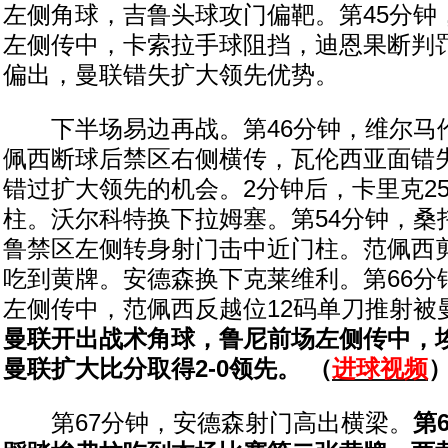
左侧角球，吉鲁头球攻门偏靶。第45分钟
左侧传中，卡索拉手球阻挡，迪恩果断判
偏出，曼联错失扩大领先优势。
下半场易边再战。第46分钟，维尔马
佩西断球后禁区右侧横传，瓦伦西亚面错
错过扩大领先的机会。2分钟后，卡里克2
柱。沃尔科特换下拉姆塞。第54分钟，桑
鲁禁区左侧转身射门击中近门柱。范佩西
吃到黄牌。安德森换下克莱维利。第66分
左侧传中，范佩西反越位12码单刀推射被
曼联开出战术角球，鲁尼前场左侧传中，
曼联扩大比分取得2-0领先。 （
进球视频
第67分钟，安德森射门高出横梁。
第