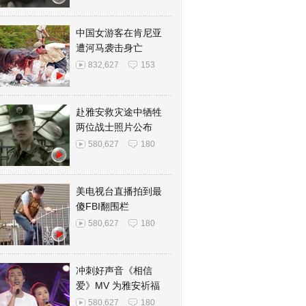
中国女游客在肯尼亚
遭河马袭击身亡
832,627
153
赴雅安救灾途中牺牲
两位战士照片公布
580,627
180
美电视台直播拍到最
傻FBI翻围栏
580,627
180
冲刺好声音《相信
爱》MV 为雅安祈福
580,627
180