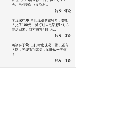
发现成功不会让你幸福，和人分享才
会。当你赚到很多钱时…
转发
|
评论
李英俊律师
哥们充话费输错号，替别
人交了100元，就打过去电话想让对方
充点回来。对方特郁闷地说…
转发
|
评论
急诊科于莺
出门时发现没下雪，还有
太阳，还能看到蓝天，惊呼这一天值
了！
转发
|
评论