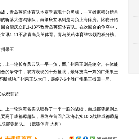
战，青岛英茁体育队本赛季表现十分勇猛，一直雄踞积分榜首
刃的斩落大连鸿缘队，而肇庆立讯则是两负上海徐房。比赛开始
回合肇庆立讯1-13不敌青岛英茁体育队。在次回合的争夺中，
立讯1-11不敌青岛英茁体育。青岛英茁体育继续领跑积分榜。
广州果王
，上一轮长春风云队一平一负，而广州果王则是轮空。在体能
回合的争夺中，双方表现的十分抢眼，最终技高一筹的广州果王
不断威胁广州果王队大门，最终7-6小胜广州果王扳回一局。
0成都蓉超
。上一轮珠海名实队取得了一平一胜的战绩，而成都蓉超则是
要高于成都蓉超队，最终在首回合珠海名实10-2战胜成都蓉超
胜成都蓉超队。（搜狐体育 大树）