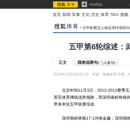
loading...
首页
-
新闻
-
军事
-
文化
-
历史
-
体育
-
NBA
-
视频
-
>
五甲联赛|五人制足球|中国室
五甲第6轮综述：
正文
我来说两句
(
人参与)
2012年11月04日12:10
来源：
搜狐体育
作者：
北京时间11月3日，2012-2013赛
英茁体育继续连胜领跑，而深圳南岭铁狼
带来本轮五甲联赛综述。
深圳南岭铁狼17-1河南金鑫；深圳南岭铁