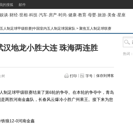
我的搜狐
邮件
娱谈
-
财经
-
世相
-
科技
-
汽车
-
房产
-
时尚
-
健康
-
教育
-
母婴
-
旅游
-
美食
-
星座
内五人制足球甲级联赛|中国室内五人制足球国家队
>
聚焦五人制足球联赛
武汉地龙小胜大连 珠海两连胜
热词
保存到博客
大树
打印
字号
季五人制足球甲级联赛结束了第6轮的争夺。在本轮的争夺中，青岛
则是两胜河南金鑫队，长春风云爆冷小胜广州果王。接下来为您
狼12-0河南金鑫