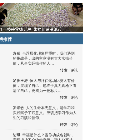
博推荐
袁岳
当浮层化现象严重时，我们遇到
的挑战是，出的主意没有太大实操价
值，从事实际操作的人…
转发
|
评论
足夜王涛
恒大与拜仁这场比赛太有价
值，展现了自己，也终于真刀真枪下看
清了自己，更成为一把标尺…
转发
|
评论
罗崇敏
人的生命本无意义，是学习和
实践赋予了它意义。应该把学习作为人
生的习惯和信仰。
转发
|
评论
陆琪
幸福是什么？当你功成名就时，