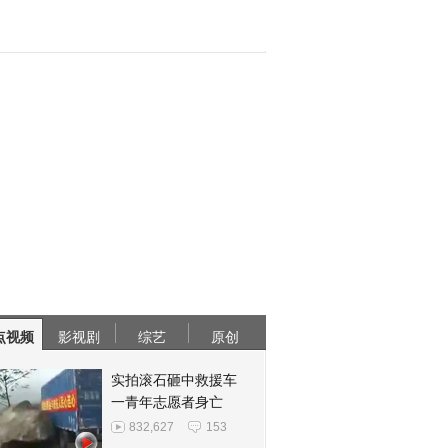
点视频
影视剧
综艺
原创
实拍滚石砸中救援车
一青年志愿者身亡
832,627
153