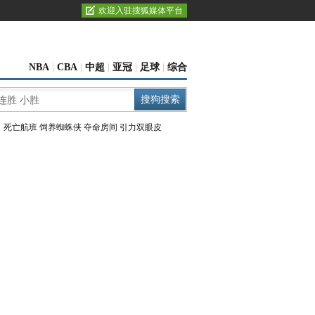
欢迎入驻搜狐媒体平台
NBA
|
CBA
|
中超
|
亚冠
|
足球
|
综合
：
死亡航班
饲养蜘蛛侠
夺命房间
引力双眼皮