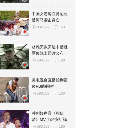
中国女游客在肯尼亚
遭河马袭击身亡
832,627
153
赴雅安救灾途中牺牲
两位战士照片公布
580,627
180
美电视台直播拍到最
傻FBI翻围栏
580,627
180
冲刺好声音《相信
爱》MV 为雅安祈福
580,627
180