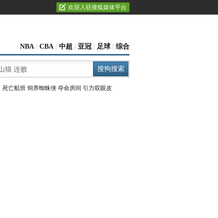
欢迎入驻搜狐媒体平台
NBA
|
CBA
|
中超
|
亚冠
|
足球
|
综合
：
死亡航班
饲养蜘蛛侠
夺命房间
引力双眼皮