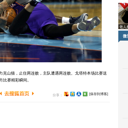
微
10力克山猫，止住两连败，主队遭遇两连败。戈塔特本场比赛送
方比赛精彩瞬间。
[保存到博客]
分享：