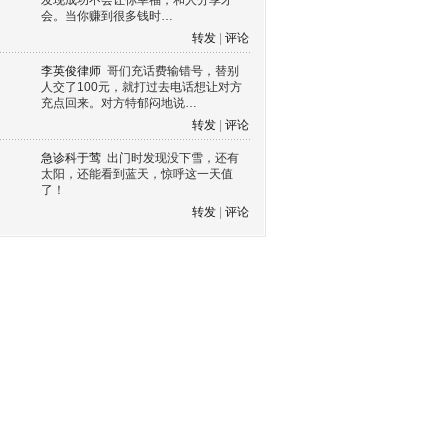
发现成功不会让你幸福，和人分享才
会。当你赚到很多钱时…
转发
|
评论
李英俊律师
哥们充话费输错号，替别
人交了100元，就打过去电话想让对方
充点回来。对方特郁闷地说…
转发
|
评论
急诊科于莺
出门时发现没下雪，还有
太阳，还能看到蓝天，惊呼这一天值
了！
转发
|
评论