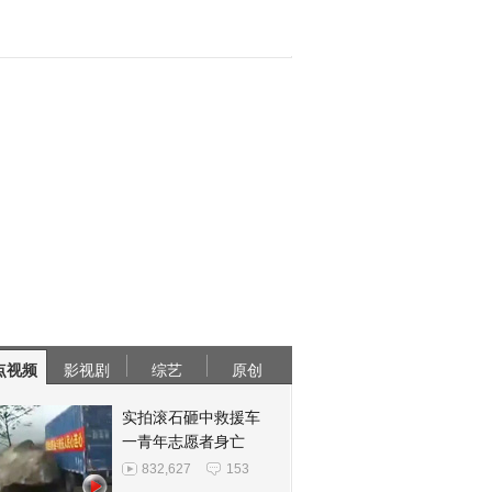
点视频
影视剧
综艺
原创
实拍滚石砸中救援车
一青年志愿者身亡
832,627
153