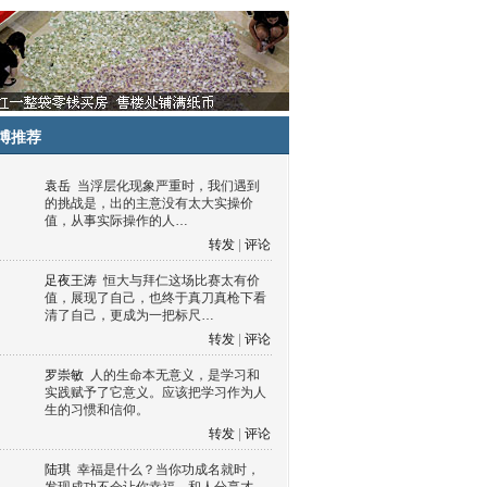
博推荐
袁岳
当浮层化现象严重时，我们遇到
的挑战是，出的主意没有太大实操价
值，从事实际操作的人…
转发
|
评论
足夜王涛
恒大与拜仁这场比赛太有价
值，展现了自己，也终于真刀真枪下看
清了自己，更成为一把标尺…
转发
|
评论
罗崇敏
人的生命本无意义，是学习和
实践赋予了它意义。应该把学习作为人
生的习惯和信仰。
转发
|
评论
陆琪
幸福是什么？当你功成名就时，