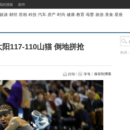
我的搜狐
邮件
娱谈
-
财经
-
世相
-
科技
-
汽车
-
房产
-
时尚
-
健康
-
教育
-
母婴
-
旅游
-
美食
-
星座
太阳117-110山猫 倒地拼抢
热词
保存到博客
打印
字号